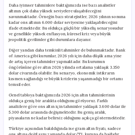
Daha iyimser tahminlere baktığımızda ise bazı analistler
altının çok daha yüksek seviyelere ulaşabileceğini
savunmaktadır. Örneğin bazı stratejistler, 2026 yılının sonuna
kadar ons altının 6.000 dolar seviyesine yaklaşabileceğini
ifade etmektedir. Bu oldukça güçlü bir yükseliş senaryosudur
ve genellikle yüksek enflasyon, küresel kriz veya büyük
jeopolitik gerilimler gibi durumlara dayanır.
Diğer yandan daha temkinli tahminler de bulunmaktadır. Bank
of America gibi kurumlar, 2026 yılı için daha düşük ama yine
de artış içeren tahminler yapmaktadır. Bu kurumun
öngörüsüne göre altın 2026 yılında ortalama yaklaşık 3.350
dolar civarında olabilir. Bu senaryo, ekonomik istikrarın
kısmen sağlandığı ve büyük krizlerin yaşanmadığı bir ortamı
temsil eder.
Genel tabloya baktığımızda 2026 için altın tahminlerinin
oldukça geniş bir aralıkta olduğunu görüyoruz. Farklı
analizlere göre ons altın için tahminler yaklaşık 3.600 dolar ile
5.300 dolar arasında değişmektedir. Bu geniş aralık,
piyasaların ne kadar belirsiz olduğunu açıkça göstermektedir.
Türkiye açısından bakıldığında ise gram altın fiyatı, sadece
ons altına değil aynı zamanda dolar/TL kuruna da bağlıdır.