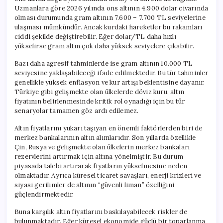
Uzmanlara göre 2026 yılında ons altının 4.900 dolar civarında
olması durumunda gram altının 7.600 – 7.700 TL seviyelerine
ulaşması mümkündür. Ancak kurdaki hareketler bu rakamları
ciddi şekilde değiştirebilir. Eğer dolar/TL daha hızlı
yükselirse gram altın çok daha yüksek seviyelere çıkabilir.
Bazı daha agresif tahminlerde ise gram altının 10.000 TL
seviyesine yaklaşabileceği ifade edilmektedir. Bu tür tahminler
genellikle yüksek enflasyon ve kur artışı beklentisine dayanır.
Türkiye gibi gelişmekte olan ülkelerde döviz kuru, altın
fiyatının belirlenmesinde kritik rol oynadığı için bu tür
senaryolar tamamen göz ardı edilemez.
Altın fiyatlarını yukarı taşıyan en önemli faktörlerden biri de
merkez bankalarının altın alımlarıdır. Son yıllarda özellikle
Çin, Rusya ve gelişmekte olan ülkelerin merkez bankaları
rezervlerini artırmak için altına yönelmiştir. Bu durum
piyasada talebi artırarak fiyatların yükselmesine neden
olmaktadır. Ayrıca küresel ticaret savaşları, enerji krizleri ve
siyasi gerilimler de altının “güvenli liman” özelliğini
güçlendirmektedir.
Buna karşılık altın fiyatlarını baskılayabilecek riskler de
bulunmaktadır. Eğer küresel ekonomide güçlü bir toparlanma