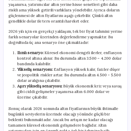
yaşanırsa, yatırımcılar altın yerine hisse senetleri gibi daha
riskli ama yüksek getirili varlıklara yönelebilir. Ayrıca doların
güçlenmesi de altın fiyatlarını aşağı çekebilir. Çünkü altın
genellikle dolar ile ters orantılı hareket eder.
2026 yılı için en gerçekçi yaklaşım, tek bir fiyat tahmini yerine
farklı senaryolar üzerinden değerlendirme yapmaktır. Bu
doğrultuda üç ana senaryo öne çıkmaktadır:
Ilımlı senaryo:
Küresel ekonomi dengeli ilerler, enflasyon
kontrol altına alınır. Bu durumda altın 3.500 – 4.200 dolar
bandında kalabilir.
Yükseliş senaryosu:
Enflasyon yüksek kalır, faizler düşer
ve jeopolitik riskler artar. Bu durumda altın 4.500 – 5.500
dolar aralığına çıkabilir.
Aşırı yükseliş senaryosu:
Büyük ekonomik kriz veya savaş
gibi ciddi gelişmeler yaşanırsa altın 6.000 dolar ve
üzerine çıkabilir.
Sonuç olarak 2026 sonunda altın fiyatlarının büyük ihtimalle
bugünkü seviyelerin üzerinde olacağı yönünde güçlü bir
beklenti bulunmaktadır. Ancak bu artışın ne kadar olacağı
tamamen küresel ekonomik gelişmelere bağlıdır. Altın
yatırımcıları için en önemli nokta, tek bir tahmine bağlı