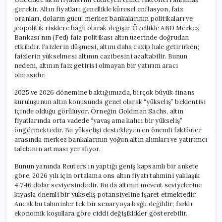
gerekir. Altın fiyatları genellikle küresel enflasyon, faiz
oranları, doların gücü, merkez bankalarının politikaları ve
jeopolitik risklere bağlı olarak değişir. Özellikle ABD Merkez
Bankası’nın (Fed) faiz politikası altın üzerinde doğrudan
etkilidir. Faizlerin düşmesi, altını daha cazip hale getirirken;
faizlerin yükselmesi altının cazibesini azaltabilir. Bunun
nedeni, altının faiz getirisi olmayan bir yatırım aracı
olmasıdır.
2025 ve 2026 dönemine baktığımızda, birçok büyük finans
kuruluşunun altın konusunda genel olarak “yükseliş” beklentisi
içinde olduğu görülüyor. Örneğin Goldman Sachs, altın
fiyatlarında orta vadede “yavaş ama kalıcı bir yükseliş”
öngörmektedir. Bu yükselişi destekleyen en önemli faktörler
arasında merkez bankalarının yoğun altın alımları ve yatırımcı
talebinin artması yer alıyor.
Bunun yanında Reuters’ın yaptığı geniş kapsamlı bir ankete
göre, 2026 yılı için ortalama ons altın fiyatı tahmini yaklaşık
4.746 dolar seviyesindedir. Bu da altının mevcut seviyelerine
kıyasla önemli bir yükseliş potansiyeline işaret etmektedir.
Ancak bu tahminler tek bir senaryoya bağlı değildir; farklı
ekonomik koşullara göre ciddi değişiklikler gösterebilir.