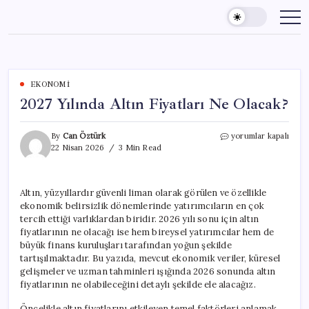
Skip
to
content
EKONOMI
2027 Yılında Altın Fiyatları Ne Olacak?
2027
By
Can Öztürk
yorumlar kapalı
Yılında
22 Nisan 2026
3 Min Read
Altın
Fiyatları
Ne
Altın, yüzyıllardır güvenli liman olarak görülen ve özellikle
Olacak?
ekonomik belirsizlik dönemlerinde yatırımcıların en çok
için
tercih ettiği varlıklardan biridir. 2026 yılı sonu için altın
fiyatlarının ne olacağı ise hem bireysel yatırımcılar hem de
büyük finans kuruluşları tarafından yoğun şekilde
tartışılmaktadır. Bu yazıda, mevcut ekonomik veriler, küresel
gelişmeler ve uzman tahminleri ışığında 2026 sonunda altın
fiyatlarının ne olabileceğini detaylı şekilde ele alacağız.
Öncelikle altın fiyatlarını etkileyen temel faktörleri anlamak