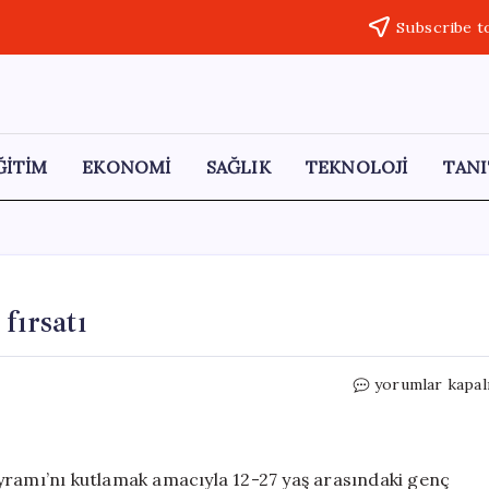
Subscribe t
ĞİTİM
EKONOMİ
SAĞLIK
TEKNOLOJİ
TANI
fırsatı
AJet’ten
yorumlar kapal
Gençlere
Özel
İndirim
fırsatı
yramı’nı kutlamak amacıyla 12-27 yaş arasındaki genç