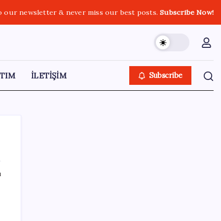
o our newsletter & never miss our best posts.
Subscribe Now!
TIM
İLETİŞİM
Subscribe
ı
SON YAZILAR
Google Pixel 11 Pro Fold için Geri Sayım
Başladı