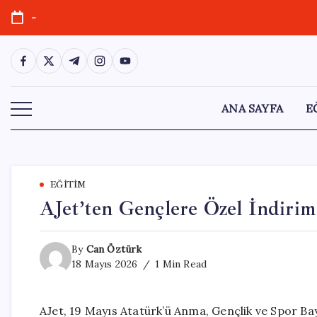
Skip
-
to
content
https://www.facebook.com/
https://twitter.com/
https://t.me/
https://www.instagram.com/
https://youtube.com/
ANA SAYFA
E
EĞITIM
AJet’ten Gençlere Özel İndirim 
By
Can Öztürk
18 Mayıs 2026
1 Min Read
AJet, 19 Mayıs Atatürk’ü Anma, Gençlik ve Spor Ba