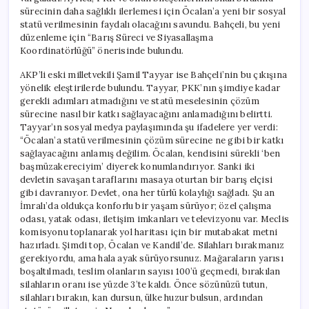
sürecinin daha sağlıklı ilerlemesi için Öcalan’a yeni bir sosyal
statü verilmesinin faydalı olacağını savundu. Bahçeli, bu yeni
düzenleme için “Barış Süreci ve Siyasallaşma
Koordinatörlüğü” önerisinde bulundu.
AKP’li eski milletvekili Şamil Tayyar ise Bahçeli’nin bu çıkışına
yönelik eleştirilerde bulundu. Tayyar, PKK’nın şimdiye kadar
gerekli adımları atmadığını ve statü meselesinin çözüm
sürecine nasıl bir katkı sağlayacağını anlamadığını belirtti.
Tayyar’ın sosyal medya paylaşımında şu ifadelere yer verdi:
“Öcalan’a statü verilmesinin çözüm sürecine ne gibi bir katkı
sağlayacağını anlamış değilim. Öcalan, kendisini sürekli ‘ben
başmüzakereciyim’ diyerek konumlandırıyor. Sanki iki
devletin savaşan taraflarını masaya oturtan bir barış elçisi
gibi davranıyor. Devlet, ona her türlü kolaylığı sağladı. Şu an
İmralı’da oldukça konforlu bir yaşam sürüyor; özel çalışma
odası, yatak odası, iletişim imkanları ve televizyonu var. Meclis
komisyonu toplanarak yol haritası için bir mutabakat metni
hazırladı. Şimdi top, Öcalan ve Kandil’de. Silahları bırakmanız
gerekiyordu, ama hala ayak sürüyorsunuz. Mağaraların yarısı
boşaltılmadı, teslim olanların sayısı 100’ü geçmedi, bırakılan
silahların oranı ise yüzde 3’te kaldı. Önce sözünüzü tutun,
silahları bırakın, kan dursun, ülke huzur bulsun, ardından