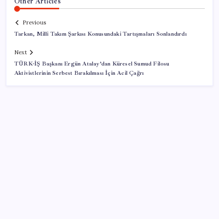
Other Articles
Previous
Tarkan, Milli Takım Şarkısı Konusundaki Tartışmaları Sonlandırdı
Next
TÜRK-İŞ Başkanı Ergün Atalay’dan Küresel Sumud Filosu
Aktivistlerinin Serbest Bırakılması İçin Acil Çağrı
SON YAZILAR
Pezeşkiyan: Teslim olmaya zorlanırsak savaşırız,
boyun eğmeyiz