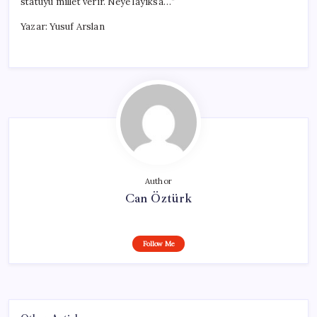
statüyü millet verir. Neye layıksa…”
Yazar: Yusuf Arslan
Author
Can Öztürk
Follow Me