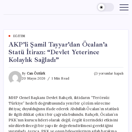
Skip
to
content
EĞITIM
AKP’li Şamil Tayyar’dan Öcalan’a
Statü İtirazı: “Devlet Yeterince
Kolaylık Sağladı”
AKP’li
By
Can Öztürk
yorumlar kapalı
Şamil
20 Mayıs 2026
1 Min Read
Tayyar’dan
Öcalan’a
Statü
MHP Genel Başkanı Devlet Bahçeli, iktidarın “Terörsüz
İtirazı:
Türkiye” hedefi doğrultusunda yeni bir çözüm sürecine
“Devlet
Yeterince
ihtiyaç duyulduğunu ifade ederek Abdullah Öcalan’ın statüsü
Kolaylık
ile ilgili dikkat çekici bir çağrıda bulundu. Bahçeli, Öcalan’ın
Sağladı”
PKK’nın kurucu lideri olarak değil, örgüt üzerindeki etkisini
için
sürdürebileceği bir yapı ile değerlendirilmesi gerektiğini
vurguladı. Ayrıca, PKK ve onun bileşenlerinin silah bırakma