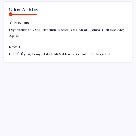
Other Articles
Previous
Diyarbakır’da Okul Etrafında Korku Dolu Anlar: Pompalı Tüfekle Ateş
Açıldı
Next
FETÖ Üyesi, Banyodaki Gizli Saklanma Yerinde Ele Geçirildi
SON YAZILAR
Trabzon’da dev yatırım hamlesi