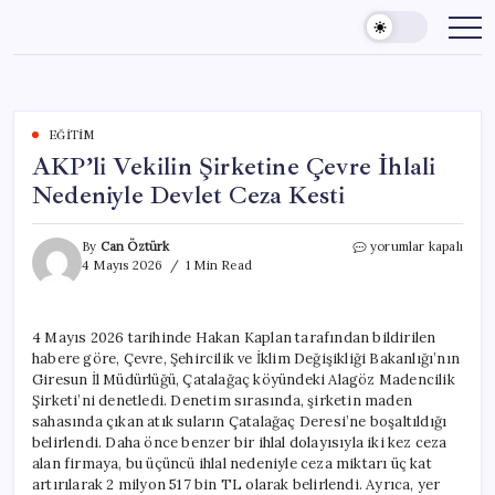
Skip
to
content
EĞITIM
AKP’li Vekilin Şirketine Çevre İhlali
Nedeniyle Devlet Ceza Kesti
AKP’li
By
Can Öztürk
yorumlar kapalı
Vekilin
4 Mayıs 2026
1 Min Read
Şirketine
Çevre
İhlali
4 Mayıs 2026 tarihinde Hakan Kaplan tarafından bildirilen
Nedeniyle
habere göre, Çevre, Şehircilik ve İklim Değişikliği Bakanlığı’nın
Devlet
Ceza
Giresun İl Müdürlüğü, Çatalağaç köyündeki Alagöz Madencilik
Kesti
Şirketi’ni denetledi. Denetim sırasında, şirketin maden
için
sahasında çıkan atık suların Çatalağaç Deresi’ne boşaltıldığı
belirlendi. Daha önce benzer bir ihlal dolayısıyla iki kez ceza
alan firmaya, bu üçüncü ihlal nedeniyle ceza miktarı üç kat
artırılarak 2 milyon 517 bin TL olarak belirlendi. Ayrıca, yer