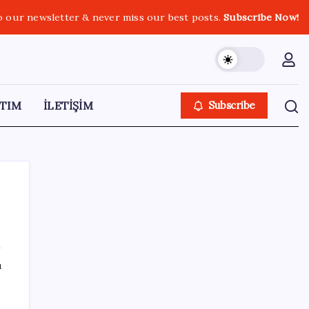
o our newsletter & never miss our best posts.
Subscribe Now!
TIM
İLETİŞİM
Subscribe
SON YAZILAR
ı
Copilot için radikal karar: Microsoft logoyu
değiştiriyor!