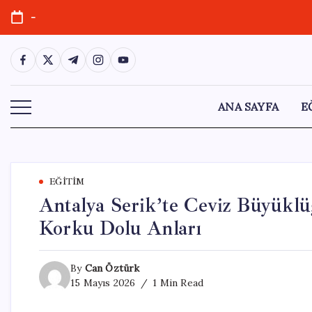
Skip
-
to
content
https://www.facebook.com/
https://twitter.com/
https://t.me/
https://www.instagram.com/
https://youtube.com/
ANA SAYFA
E
EĞITIM
Antalya Serik’te Ceviz Büyüklü
Korku Dolu Anları
By
Can Öztürk
15 Mayıs 2026
1 Min Read