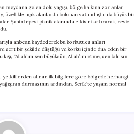
Dolu
en meydana gelen dolu yağışı, bölge halkına zor anlar
Yağışı:
y, özellikle açık alanlarda bulunan vatandaşlarda büyük bi
Vatandaşların
alan Şahintepesi piknik alanında etkisini artırarak, ceviz
Korku
du.
Dolu
Anları
nlarıyla anbean kaydederek bu korkutucu anları
için
re sert bir şekilde düştüğü ve korku içinde dua eden bir
kişi, “Allah’ım sen büyüksün, Allah’ım etme, sen bilirsin
, yetkililerden alınan ilk bilgilere göre bölgede herhangi
u yağışının durmasının ardından, Serik’te yaşam normal