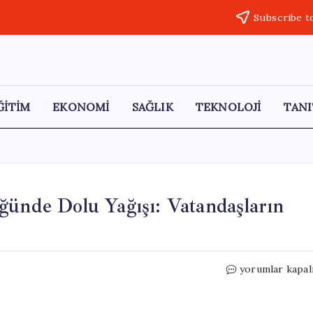
Subscribe t
ĞİTİM
EKONOMİ
SAĞLIK
TEKNOLOJİ
TANI
ğünde Dolu Yağışı: Vatandaşların
Antalya
yorumlar kapal
Serik’te
Ceviz
Büyüklüğünde