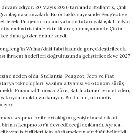
Çin
evam ediyor. 20 Mayıs 2026 tarihinde Stellantis, Çinli
ile
ği anlaşması imzaladı. Bu ortaklık sayesinde Peugeot ve
Yeni
etilecek. Projenin toplam yatırım tutarı yaklaşık 1 milyar
Ortaklıklar
tiv endüstrisinin elektrikli araç dönüşümünde Çin’in
Gelişiyor
r kez daha gözler önüne serdi.
için
Dongfeng’in Wuhan’daki fabrikasında gerçekleştirilecek.
ası ihracat hedefleri doğrultusunda geliştirilecek ve 2027
sine neden oldu. Stellantis, Peugeot, Jeep ve Fiat
tarya teknolojileri, yazılım altyapısı ve otonom sürüş
öneldi. Financial Times’a göre, Batılı otomotiv üreticileri,
na ayak uydurmakta zorlanıyor. Bu durum, otomotiv
rıyor.
 firması Leapmotor ile ortaklığını genişletmesi dikkat
n birinin Leapmotor’a devredileceği açıklandı. Ayrıca,
ik yeni iş birlikleri için görüşmelerin sürdüğü belirtildi.