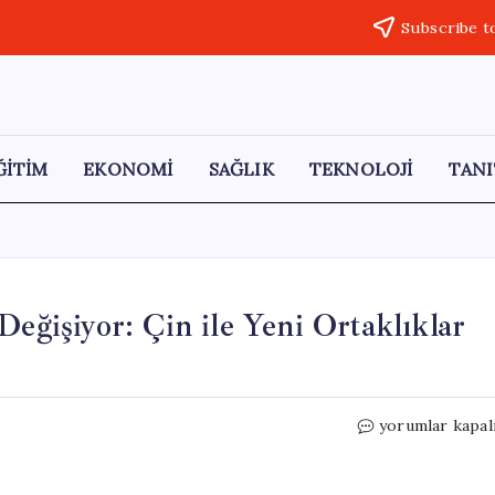
Subscribe t
ĞİTİM
EKONOMİ
SAĞLIK
TEKNOLOJİ
TANI
Değişiyor: Çin ile Yeni Ortaklıklar
Avrupa’nın
yorumlar kapal
Otomotiv
Stratejisi
Değişiyor: