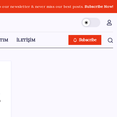
o our newsletter & never miss our best posts.
Subscribe Now!
TIM
İLETİŞİM
Subscribe
SON YAZILAR
ı
Türksat 3A Emekli Oluyor: SD Yayınlar
Bitiyor mu?