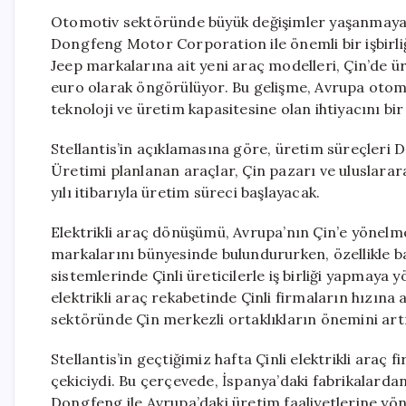
Otomotiv sektöründe büyük değişimler yaşanmaya d
Dongfeng Motor Corporation ile önemli bir işbirli
Jeep markalarına ait yeni araç modelleri, Çin’de ür
euro olarak öngörülüyor. Bu gelişme, Avrupa otomo
teknoloji ve üretim kapasitesine olan ihtiyacını bi
Stellantis’in açıklamasına göre, üretim süreçleri 
Üretimi planlanan araçlar, Çin pazarı ve uluslarar
yılı itibarıyla üretim süreci başlayacak.
Elektrikli araç dönüşümü, Avrupa’nın Çin’e yönelme
markalarını bünyesinde bulundururken, özellikle ba
sistemlerinde Çinli üreticilerle iş birliği yapmaya y
elektrikli araç rekabetinde Çinli firmaların hızı
sektöründe Çin merkezli ortaklıkların önemini artı
Stellantis’in geçtiğimiz hafta Çinli elektrikli araç
çekiciydi. Bu çerçevede, İspanya’daki fabrikalarda
Dongfeng ile Avrupa’daki üretim faaliyetlerine yönel