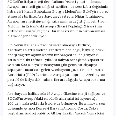
SOCAR’ın İtalya enerji devi Italiana Petroli’yi satın alması,
Avrupa’nın enerji güvenliği stratejilerinde sessiz bir değişimin
habercisi. İtalya Başbakanı Giorgia Meloni’nin Bakü’yü ziyaret
etmesiyle birlikte, Azerbaycan gazetecisi Nigar İbrahimova,
Avrupa’nın enerji güvenliği yaklaşımının değiştiğini belirtiyor.
Meloni’nin Erivan’daki Avrupa Siyasi Topluluğu Zirvesi’nin
ardından Bakü’ye geçmesi, bu yeni stratejinin bir yansıması
olarak değerlendiriliyor.
SOCAR’ın Italiana Petroli’yi satın almasıyla birlikte,
Azerbaycan artık sadece gaz iletiminde değil, İtalya içindeki
enerji dağıtım ağının önemli bir parçası haline geliyor. Bu
satın alma, iki rafineri, yıllık 10 milyon ton işleme kapasitesi
ve 4 bin 500 akaryakıt istasyonu gibi geniş bir altyapıyı
kapsıyor. Hazar’dan gelen Azerbaycan gazı, Trans Adriatik
Boru Hattı (TAP) üzerinden Avrupa’ya ulaşırken, Azerbaycan
petrolü de İtalya’daki rafineriler aracılığıyla Avrupa pazarına
dağıtılıyor.
Azerbaycan, halihazırda 16 Avrupa ülkesine enerji sağlıyor ve
SOCAR’ın Avrupa’daki en büyük akaryakıt istasyonu ağı,
200’den fazla noktayla İsviçre’de bulunuyor. İbrahimova, son
dönemde Avrupa Konseyi Başkanı António Costa, Çekya
Başbakanı Andrej Babiš ve AB Dış İlişkiler Yüksek Temsilcisi