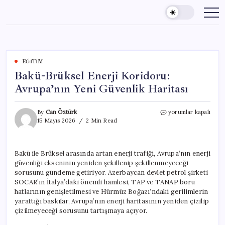
Skip
to
content
EĞITIM
Bakü-Brüksel Enerji Koridoru:
Avrupa’nın Yeni Güvenlik Haritası
Bakü-
By
Can Öztürk
yorumlar kapalı
Brüksel
15 Mayıs 2026
2 Min Read
Enerji
Koridoru:
Avrupa’nın
Bakü ile Brüksel arasında artan enerji trafiği, Avrupa’nın enerji
Yeni
güvenliği ekseninin yeniden şekillenip şekillenmeyeceği
Güvenlik
Haritası
sorusunu gündeme getiriyor. Azerbaycan devlet petrol şirketi
için
SOCAR’ın İtalya’daki önemli hamlesi, TAP ve TANAP boru
hatlarının genişletilmesi ve Hürmüz Boğazı’ndaki gerilimlerin
yarattığı baskılar, Avrupa’nın enerji haritasının yeniden çizilip
çizilmeyeceği sorusunu tartışmaya açıyor.