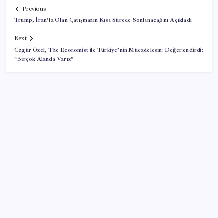
Previous
Trump, İran’la Olan Çatışmanın Kısa Sürede Sonlanacağını Açıkladı
Next
Özgür Özel, The Economist ile Türkiye’nin Mücadelesini Değerlendirdi:
“Birçok Alanda Varız”
SON YAZILAR
Türksat 3A Emekli Oluyor: SD Yayınlar Bitiyor mu?
Google Pixel 11 Pro Fold için Geri Sayım Başladı