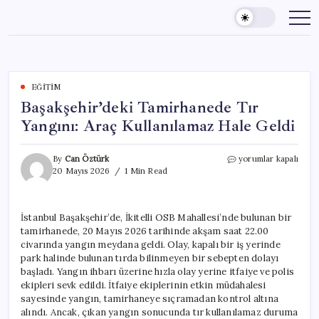
Skip
to
content
EĞITIM
Başakşehir’deki Tamirhanede Tır
Yangını: Araç Kullanılamaz Hale Geldi
Başakşehir’deki
By
Can Öztürk
yorumlar kapalı
Tamirhanede
20 Mayıs 2026
1 Min Read
Tır
Yangını:
Araç
İstanbul Başakşehir’de, İkitelli OSB Mahallesi’nde bulunan bir
Kullanılamaz
tamirhanede, 20 Mayıs 2026 tarihinde akşam saat 22.00
Hale
Geldi
civarında yangın meydana geldi. Olay, kapalı bir iş yerinde
için
park halinde bulunan tırda bilinmeyen bir sebepten dolayı
başladı. Yangın ihbarı üzerine hızla olay yerine itfaiye ve polis
ekipleri sevk edildi. İtfaiye ekiplerinin etkin müdahalesi
sayesinde yangın, tamirhaneye sıçramadan kontrol altına
alındı. Ancak, çıkan yangın sonucunda tır kullanılamaz duruma