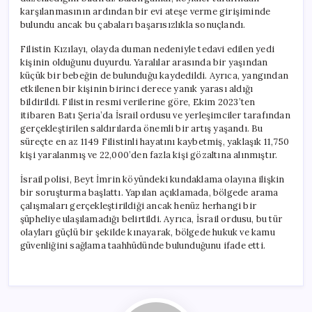
karşılanmasının ardından bir evi ateşe verme girişiminde
bulundu ancak bu çabaları başarısızlıkla sonuçlandı.
Filistin Kızılayı, olayda duman nedeniyle tedavi edilen yedi
kişinin olduğunu duyurdu. Yaralılar arasında bir yaşından
küçük bir bebeğin de bulunduğu kaydedildi. Ayrıca, yangından
etkilenen bir kişinin birinci derece yanık yarası aldığı
bildirildi. Filistin resmi verilerine göre, Ekim 2023’ten
itibaren Batı Şeria’da İsrail ordusu ve yerleşimciler tarafından
gerçekleştirilen saldırılarda önemli bir artış yaşandı. Bu
süreçte en az 1149 Filistinli hayatını kaybetmiş, yaklaşık 11,750
kişi yaralanmış ve 22,000’den fazla kişi gözaltına alınmıştır.
İsrail polisi, Beyt İmrin köyündeki kundaklama olayına ilişkin
bir soruşturma başlattı. Yapılan açıklamada, bölgede arama
çalışmaları gerçekleştirildiği ancak henüz herhangi bir
şüpheliye ulaşılamadığı belirtildi. Ayrıca, İsrail ordusu, bu tür
olayları güçlü bir şekilde kınayarak, bölgede hukuk ve kamu
güvenliğini sağlama taahhüdünde bulunduğunu ifade etti.