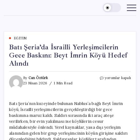
Skip
to
content
EĞITIM
Batı Şeria’da İsrailli Yerleşimcilerin
Gece Baskını: Beyt İmrin Köyü Hedef
Alındı
Batı
By
Can Öztürk
yorumlar kapalı
Şeria’da
23 Nisan 2026
1 Min Read
İsrailli
Yerleşimcilerin
Gece
Batı Şeria’nın kuzeyinde bulunan Nablus’a bağlı Beyt İmrin
Baskını:
köyü, İsrailli yerleşimcilerin gerçekleştirdiği bir gece
Beyt
İmrin
baskınına maruz kaldı. Saldırı sırasında iki araç ateşe
Köyü
verilirken, bir evin yakılması ise köylülerin cesur
Hedef
müdahalesiyle önlendi. Yerel kaynaklar, yasa dışı yerleşim
Alındı
alanından gelen bir grup yerleşimcinin köyün girişine saldırı
için
düzenlediğini bildirdi. Saldırganlar, köylüler tarafından