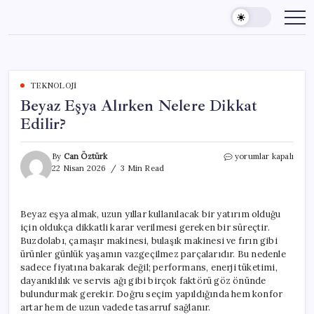
Skip
to
content
TEKNOLOJI
Beyaz Eşya Alırken Nelere Dikkat
Edilir?
Beyaz
By
Can Öztürk
yorumlar kapalı
Eşya
22 Nisan 2026
3 Min Read
Alırken
Nelere
Dikkat
Beyaz eşya almak, uzun yıllar kullanılacak bir yatırım olduğu
Edilir?
için oldukça dikkatli karar verilmesi gereken bir süreçtir.
için
Buzdolabı, çamaşır makinesi, bulaşık makinesi ve fırın gibi
ürünler günlük yaşamın vazgeçilmez parçalarıdır. Bu nedenle
sadece fiyatına bakarak değil; performans, enerji tüketimi,
dayanıklılık ve servis ağı gibi birçok faktörü göz önünde
bulundurmak gerekir. Doğru seçim yapıldığında hem konfor
artar hem de uzun vadede tasarruf sağlanır.