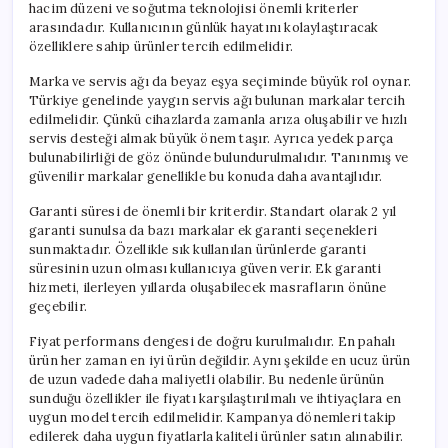
hacim düzeni ve soğutma teknolojisi önemli kriterler
arasındadır. Kullanıcının günlük hayatını kolaylaştıracak
özelliklere sahip ürünler tercih edilmelidir.
Marka ve servis ağı da beyaz eşya seçiminde büyük rol oynar.
Türkiye genelinde yaygın servis ağı bulunan markalar tercih
edilmelidir. Çünkü cihazlarda zamanla arıza oluşabilir ve hızlı
servis desteği almak büyük önem taşır. Ayrıca yedek parça
bulunabilirliği de göz önünde bulundurulmalıdır. Tanınmış ve
güvenilir markalar genellikle bu konuda daha avantajlıdır.
Garanti süresi de önemli bir kriterdir. Standart olarak 2 yıl
garanti sunulsa da bazı markalar ek garanti seçenekleri
sunmaktadır. Özellikle sık kullanılan ürünlerde garanti
süresinin uzun olması kullanıcıya güven verir. Ek garanti
hizmeti, ilerleyen yıllarda oluşabilecek masrafların önüne
geçebilir.
Fiyat performans dengesi de doğru kurulmalıdır. En pahalı
ürün her zaman en iyi ürün değildir. Aynı şekilde en ucuz ürün
de uzun vadede daha maliyetli olabilir. Bu nedenle ürünün
sunduğu özellikler ile fiyatı karşılaştırılmalı ve ihtiyaçlara en
uygun model tercih edilmelidir. Kampanya dönemleri takip
edilerek daha uygun fiyatlarla kaliteli ürünler satın alınabilir.