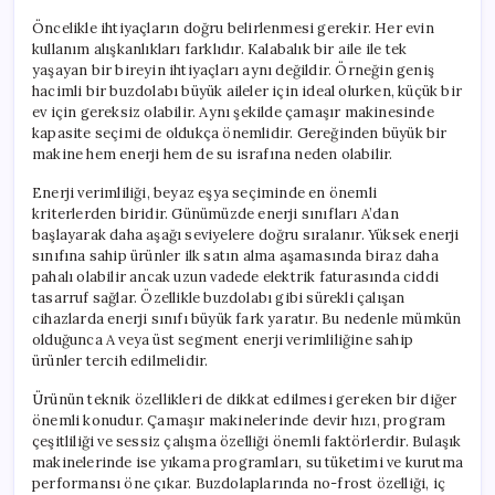
Öncelikle ihtiyaçların doğru belirlenmesi gerekir. Her evin
kullanım alışkanlıkları farklıdır. Kalabalık bir aile ile tek
yaşayan bir bireyin ihtiyaçları aynı değildir. Örneğin geniş
hacimli bir buzdolabı büyük aileler için ideal olurken, küçük bir
ev için gereksiz olabilir. Aynı şekilde çamaşır makinesinde
kapasite seçimi de oldukça önemlidir. Gereğinden büyük bir
makine hem enerji hem de su israfına neden olabilir.
Enerji verimliliği, beyaz eşya seçiminde en önemli
kriterlerden biridir. Günümüzde enerji sınıfları A’dan
başlayarak daha aşağı seviyelere doğru sıralanır. Yüksek enerji
sınıfına sahip ürünler ilk satın alma aşamasında biraz daha
pahalı olabilir ancak uzun vadede elektrik faturasında ciddi
tasarruf sağlar. Özellikle buzdolabı gibi sürekli çalışan
cihazlarda enerji sınıfı büyük fark yaratır. Bu nedenle mümkün
olduğunca A veya üst segment enerji verimliliğine sahip
ürünler tercih edilmelidir.
Ürünün teknik özellikleri de dikkat edilmesi gereken bir diğer
önemli konudur. Çamaşır makinelerinde devir hızı, program
çeşitliliği ve sessiz çalışma özelliği önemli faktörlerdir. Bulaşık
makinelerinde ise yıkama programları, su tüketimi ve kurutma
performansı öne çıkar. Buzdolaplarında no-frost özelliği, iç