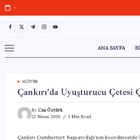
Skip
-
to
content
https://www.facebook.com/
https://twitter.com/
https://t.me/
https://www.instagram.com/
https://youtube.com/
ANA SAYFA
E
EĞITIM
Çankırı’da Uyuşturucu Çetesi Ç
By
Can Öztürk
22 Nisan 2026
1 Min Read
Çankırı Cumhuriyet Başsavcılığı’nın koordinesiyle