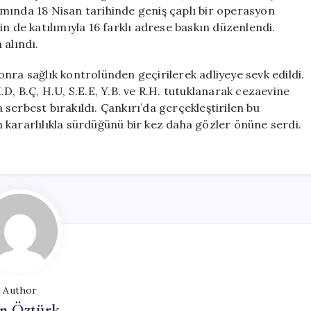
Kişi
mında 18 Nisan tarihinde geniş çaplı bir operasyon
Tutuklandı
n de katılımıyla 16 farklı adrese baskın düzenlendi.
için
 alındı.
nra sağlık kontrolünden geçirilerek adliyeye sevk edildi.
D, B.Ç, H.U, S.E.E, Y.B. ve R.H. tutuklanarak cezaevine
a serbest bırakıldı. Çankırı’da gerçekleştirilen bu
 kararlılıkla sürdüğünü bir kez daha gözler önüne serdi.
Author
n Öztürk