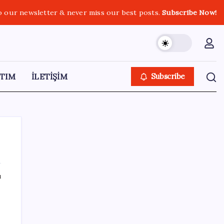
o our newsletter & never miss our best posts.
Subscribe Now!
TIM
İLETİŞİM
Subscribe
ı
SON YAZILAR
Eğitim-İş Genel Başkanı Özbay’dan LGS
değerlendirmesi: ‘Eğitim planlaması siyasi