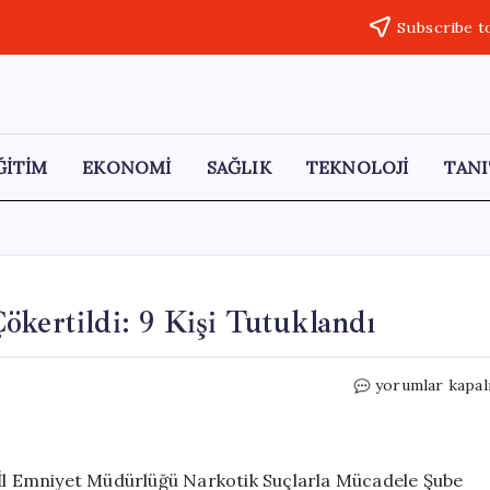
Subscribe t
ĞİTİM
EKONOMİ
SAĞLIK
TEKNOLOJİ
TANI
ökertildi: 9 Kişi Tutuklandı
Çankırı’da
yorumlar kapal
Uyuşturucu
Çetesi
Çökertildi:
9
 İl Emniyet Müdürlüğü Narkotik Suçlarla Mücadele Şube