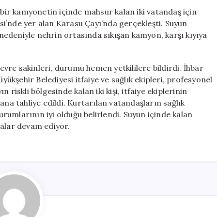
Kalan
 bir kamyonetin içinde mahsur kalan iki vatandaş için
İki
lesi’nde yer alan Karasu Çayı’nda gerçekleşti. Suyun
Kişi
edeniyle nehrin ortasında sıkışan kamyon, karşı kıyıya
İçin
Kurtarma
Operasyonu
re sakinleri, durumu hemen yetkililere bildirdi. İhbar
için
üyükşehir Belediyesi itfaiye ve sağlık ekipleri, profesyonel
riskli bölgesinde kalan iki kişi, itfaiye ekiplerinin
ana tahliye edildi. Kurtarılan vatandaşların sağlık
durumlarının iyi olduğu belirlendi. Suyun içinde kalan
malar devam ediyor.