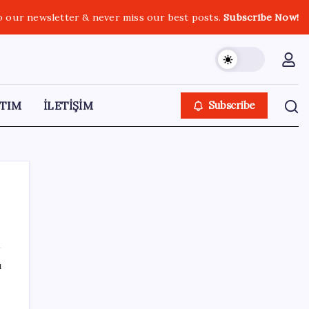
o our newsletter & never miss our best posts.
Subscribe Now!
TIM
İLETİŞİM
Subscribe
SON YAZILAR
ı
Türksat 3A Emekli Oluyor: SD Yayınlar
Bitiyor mu?