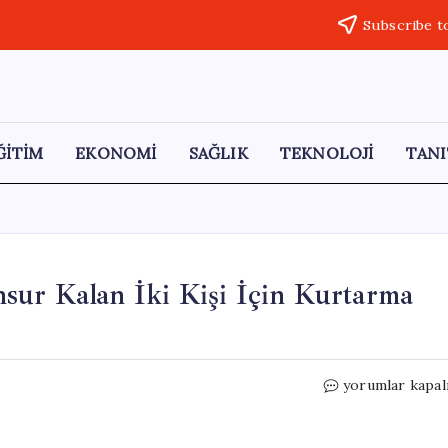
Subscribe t
ĞİTİM
EKONOMİ
SAĞLIK
TEKNOLOJİ
TANI
sur Kalan İki Kişi İçin Kurtarma
Ceyhan’da
yorumlar kapal
Çayın
Ortasında
Mahsur