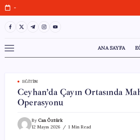
Skip
-
to
content
https://www.facebook.com/
https://twitter.com/
https://t.me/
https://www.instagram.com/
https://youtube.com/
ANA SAYFA
E
EĞITIM
Ceyhan’da Çayın Ortasında Mah
Operasyonu
By
Can Öztürk
12 Mayıs 2026
1 Min Read