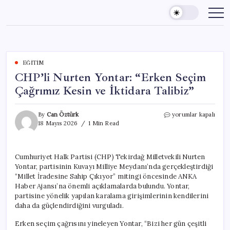
Skip
to
content
EĞITIM
CHP’li Nurten Yontar: “Erken Seçim
Çağrımız Kesin ve İktidara Talibiz”
CHP’li
By
Can Öztürk
yorumlar kapalı
Nurten
18 Mayıs 2026
1 Min Read
Yontar:
“Erken
Seçim
Cumhuriyet Halk Partisi (CHP) Tekirdağ Milletvekili Nurten
Çağrımız
Yontar, partisinin Kuvayı Milliye Meydanı’nda gerçekleştirdiği
Kesin
ve
“Millet İradesine Sahip Çıkıyor” mitingi öncesinde ANKA
İktidara
Haber Ajansı’na önemli açıklamalarda bulundu. Yontar,
Talibiz”
partisine yönelik yapılan karalama girişimlerinin kendilerini
için
daha da güçlendirdiğini vurguladı.
Erken seçim çağrısını yineleyen Yontar, “Bizi her gün çeşitli