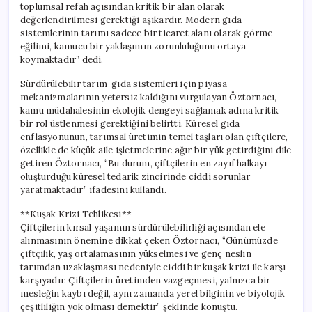
toplumsal refah açısından kritik bir alan olarak
değerlendirilmesi gerektiği aşikardır. Modern gıda
sistemlerinin tarımı sadece bir ticaret alanı olarak görme
eğilimi, kamucu bir yaklaşımın zorunluluğunu ortaya
koymaktadır” dedi.
Sürdürülebilir tarım-gıda sistemleri için piyasa
mekanizmalarının yetersiz kaldığını vurgulayan Öztornacı,
kamu müdahalesinin ekolojik dengeyi sağlamak adına kritik
bir rol üstlenmesi gerektiğini belirtti. Küresel gıda
enflasyonunun, tarımsal üretimin temel taşları olan çiftçilere,
özellikle de küçük aile işletmelerine ağır bir yük getirdiğini dile
getiren Öztornacı, “Bu durum, çiftçilerin en zayıf halkayı
oluşturduğu küresel tedarik zincirinde ciddi sorunlar
yaratmaktadır” ifadesini kullandı.
**Kuşak Krizi Tehlikesi**
Çiftçilerin kırsal yaşamın sürdürülebilirliği açısından ele
alınmasının önemine dikkat çeken Öztornacı, “Günümüzde
çiftçilik, yaş ortalamasının yükselmesi ve genç neslin
tarımdan uzaklaşması nedeniyle ciddi bir kuşak krizi ile karşı
karşıyadır. Çiftçilerin üretimden vazgeçmesi, yalnızca bir
mesleğin kaybı değil, aynı zamanda yerel bilginin ve biyolojik
çeşitliliğin yok olması demektir” şeklinde konuştu.