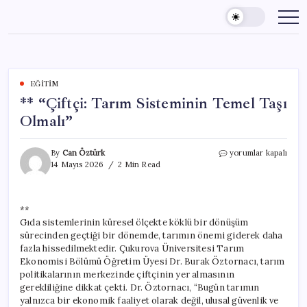
Skip
to
content
EĞITIM
** “Çiftçi: Tarım Sisteminin Temel Taşı
Olmalı”
**
By
Can Öztürk
yorumlar kapalı
“Çiftçi:
14 Mayıs 2026
2 Min Read
Tarım
Sisteminin
Temel
**
Taşı
Gıda sistemlerinin küresel ölçekte köklü bir dönüşüm
Olmalı”
için
sürecinden geçtiği bir dönemde, tarımın önemi giderek daha
fazla hissedilmektedir. Çukurova Üniversitesi Tarım
Ekonomisi Bölümü Öğretim Üyesi Dr. Burak Öztornacı, tarım
politikalarının merkezinde çiftçinin yer almasının
gerekliliğine dikkat çekti. Dr. Öztornacı, “Bugün tarımın
yalnızca bir ekonomik faaliyet olarak değil, ulusal güvenlik ve