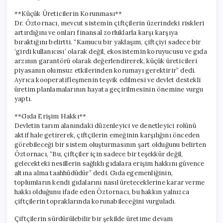
**Küçük Üreticilerin Korunması**
Dr. Öztornacı, mevcut sistemin çiftçilerin üzerindeki riskleri
artırdığını ve onları finansal zorluklarla karşı karşıya
bıraktığını belirtti. “Kamucu bir yaklaşım, çiftçiyi sadece bir
‘girdi kullanıcısı’ olarak değil, ekosistemin koruyucusu ve gıda
arzının garantörü olarak değerlendirerek, küçük üreticileri
piyasanın olumsuz etkilerinden korumayı gerektirir” dedi.
Ayrıca kooperatifleşmenin teşvik edilmesi ve devlet destekli
üretim planlamalarının hayata geçirilmesinin önemine vurgu
yaptı.
**Gıda Erişim Hakkı**
Devletin tarım alanındaki düzenleyici ve denetleyici rolünü
aktif hale getirerek, çiftçilerin emeğinin karşılığını önceden
görebileceği bir sistem oluşturmasının şart olduğunu belirten
Öztornacı, “Bu, çiftçiler için sadece bir teşekkür değil,
gelecekteki nesillerin sağlıklı gıdalara erişim hakkını güvence
altına alma taahhüdüdür” dedi. Gıda egemenliğinin,
toplumların kendi gıdalarını nasıl üreteceklerine karar verme
hakkı olduğunu ifade eden Öztornacı, bu hakkın yalnızca
çiftçilerin topraklarında korunabileceğini vurguladı.
Çiftçilerin sürdürülebilir bir şekilde üretime devam