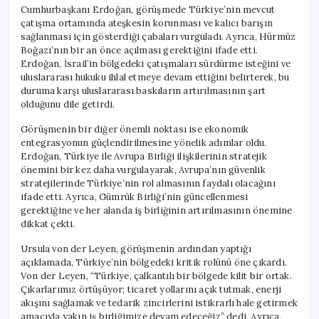
için
Cumhurbaşkanı Erdoğan, görüşmede Türkiye’nin mevcut
çatışma ortamında ateşkesin korunması ve kalıcı barışın
sağlanması için gösterdiği çabaları vurguladı. Ayrıca, Hürmüz
Boğazı’nın bir an önce açılması gerektiğini ifade etti.
Erdoğan, İsrail’in bölgedeki çatışmaları sürdürme isteğini ve
uluslararası hukuku ihlal etmeye devam ettiğini belirterek, bu
duruma karşı uluslararası baskıların artırılmasının şart
olduğunu dile getirdi.
Görüşmenin bir diğer önemli noktası ise ekonomik
entegrasyonun güçlendirilmesine yönelik adımlar oldu.
Erdoğan, Türkiye ile Avrupa Birliği ilişkilerinin stratejik
önemini bir kez daha vurgulayarak, Avrupa’nın güvenlik
stratejilerinde Türkiye’nin rol almasının faydalı olacağını
ifade etti. Ayrıca, Gümrük Birliği’nin güncellenmesi
gerektiğine ve her alanda iş birliğinin artırılmasının önemine
dikkat çekti.
Ursula von der Leyen, görüşmenin ardından yaptığı
açıklamada, Türkiye’nin bölgedeki kritik rolünü öne çıkardı.
Von der Leyen, “Türkiye, çalkantılı bir bölgede kilit bir ortak.
Çıkarlarımız örtüşüyor; ticaret yollarını açık tutmak, enerji
akışını sağlamak ve tedarik zincirlerini istikrarlı hale getirmek
amacıyla yakın iş birliğimize devam edeceğiz” dedi. Ayrıca,