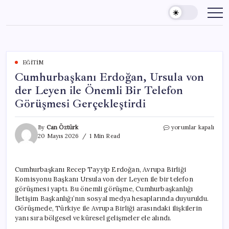
Skip
to
content
EĞITIM
Cumhurbaşkanı Erdoğan, Ursula von
der Leyen ile Önemli Bir Telefon
Görüşmesi Gerçekleştirdi
Cumhurbaşkanı
By
Can Öztürk
yorumlar kapalı
Erdoğan,
20 Mayıs 2026
1 Min Read
Ursula
von
der
Cumhurbaşkanı Recep Tayyip Erdoğan, Avrupa Birliği
Leyen
Komisyonu Başkanı Ursula von der Leyen ile bir telefon
ile
Önemli
görüşmesi yaptı. Bu önemli görüşme, Cumhurbaşkanlığı
Bir
İletişim Başkanlığı’nın sosyal medya hesaplarında duyuruldu.
Telefon
Görüşmede, Türkiye ile Avrupa Birliği arasındaki ilişkilerin
Görüşmesi
yanı sıra bölgesel ve küresel gelişmeler ele alındı.
Gerçekleştirdi