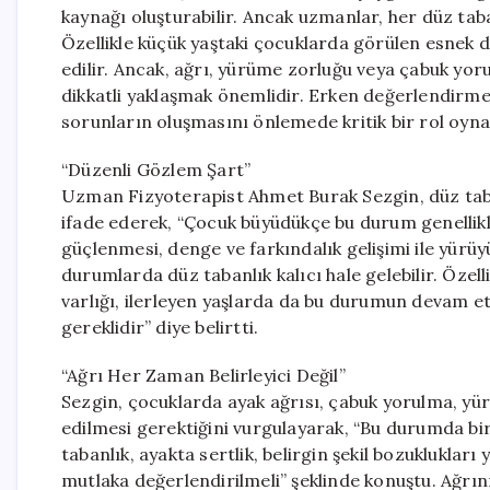
kaynağı oluşturabilir. Ancak uzmanlar, her düz tab
Özellikle küçük yaştaki çocuklarda görülen esnek düz
edilir. Ancak, ağrı, yürüme zorluğu veya çabuk y
dikkatli yaklaşmak önemlidir. Erken değerlendirme 
sorunların oluşmasını önlemede kritik bir rol oyn
“Düzenli Gözlem Şart”
Uzman Fizyoterapist Ahmet Burak Sezgin, düz tab
ifade ederek, “Çocuk büyüdükçe bu durum genellikle
güçlenmesi, denge ve farkındalık gelişimi ile yürü
durumlarda düz tabanlık kalıcı hale gelebilir. Özel
varlığı, ilerleyen yaşlarda da bu durumun devam e
gereklidir” diye belirtti.
“Ağrı Her Zaman Belirleyici Değil”
Sezgin, çocuklarda ayak ağrısı, çabuk yorulma, yür
edilmesi gerektiğini vurgulayarak, “Bu durumda bir
tabanlık, ayakta sertlik, belirgin şekil bozukluklar
mutlaka değerlendirilmeli” şeklinde konuştu. Ağrın