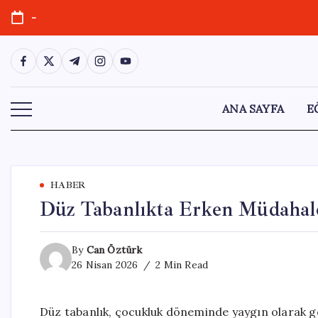
Skip
-
to
content
https://www.facebook.com/
https://twitter.com/
https://t.me/
https://www.instagram.com/
https://youtube.com/
ANA SAYFA
E
HABER
Düz Tabanlıkta Erken Müdahale
By
Can Öztürk
26 Nisan 2026
2 Min Read
Düz tabanlık, çocukluk döneminde yaygın olarak gö