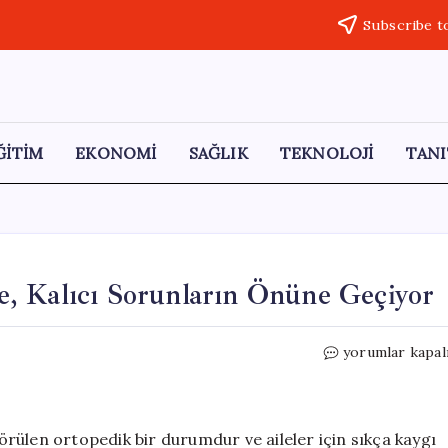
Subscribe t
ĞİTİM
EKONOMİ
SAĞLIK
TEKNOLOJİ
TANI
, Kalıcı Sorunların Önüne Geçiyor
Düz
yorumlar kapal
Tabanlıkta
Erken
Müdahale,
Kalıcı
rülen ortopedik bir durumdur ve aileler için sıkça kaygı