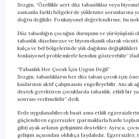
Sezgin, “Özellikle sert düz tabanlıklar veya biyo
zamanla farklı bölgelerde yüklenme sorunlarına yol
doğru değildir. Fonksiyonel değerlendirme, bu nok
Düz tabanlığın çocuğun duruşunu ve yürüyüşünü ol
tabanlık düzelmezse ve biyomekanik olarak vücutta 
kalça ve bel bölgelerinde yük dağılımı değişiklikleri
fonksiyonel problemlerle kendini gösterebilir” ifade
“Tabanlık Her Çocuk İçin Uygun Değil”
Sezgin, tabanlıkların her düz taban çocuk için öneri
kaslarının aktif çalışmasını engelleyebilir. Ancak 
destek gerektiren çocuklarda tabanlık, etkili bir y
sonrası verilmelidir” dedi.
Evde uygulanabilecek basit ama etkili egzersizleri
güçlendiren egzersizler (parmaklarla havlu topla
gibi) ayak arkının gelişimini destekler. Ayrıca, ço
gelişim açısından oldukça faydalıdır. Egzersizler,