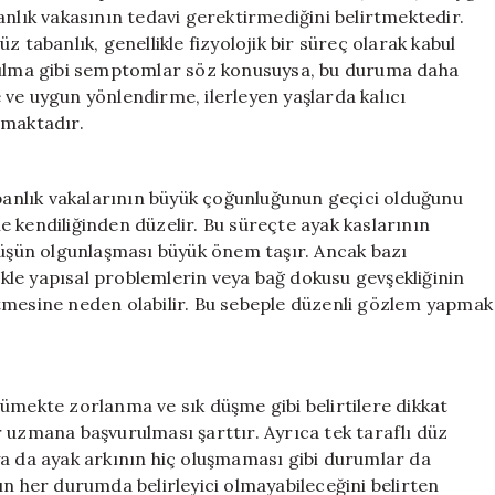
Sorunların
anlık vakasının tedavi gerektirmediğini belirtmektedir.
Önüne
 tabanlık, genellikle fizyolojik bir süreç olarak kabul
Geçiyor
orulma gibi semptomlar söz konusuysa, bu duruma daha
için
ve uygun yönlendirme, ilerleyen yaşlarda kalıcı
amaktadır.
anlık vakalarının büyük çoğunluğunun geçici olduğunu
 kendiliğinden düzelir. Bu süreçte ayak kaslarının
yüşün olgunlaşması büyük önem taşır. Ancak bazı
likle yapısal problemlerin veya bağ dokusu gevşekliğinin
tmesine neden olabilir. Bu sebeple düzenli gözlem yapmak
ümekte zorlanma ve sık düşme gibi belirtilere dikkat
 uzmana başvurulması şarttır. Ayrıca tek taraflı düz
ı ya da ayak arkının hiç oluşmaması gibi durumlar da
ın her durumda belirleyici olmayabileceğini belirten