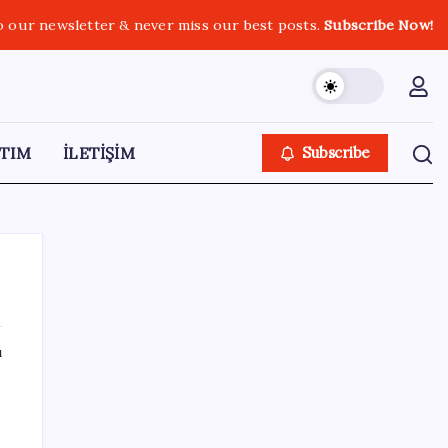
o our newsletter & never miss our best posts.
Subscribe Now!
TIM
İLETİŞİM
Subscribe
ı
SON YAZILAR
Türksat 3A Emekli Oluyor: SD Yayınlar
Bitiyor mu?