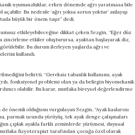
mekanik uyumsuzluklar, erken dönemde ağrı yaratmasa bile
 açabilir. Bu nedenle ‘ağrı yoksa sorun yoktur’ anlayışı
tada büyük bir önem taşır” dedi.
umsuz etkileyebileceğine dikkat çeken Sezgin, “Eğer düz
zincirleme etkiler oluşturursa, ayaktan başlayarak diz,
 görülebilir. Bu durum ilerleyen yaşlarda ağrı ve
lerini kullandı.
lmediğini belirtti. “Gereksiz tabanlık kullanımı, ayak
ağrılı, fonksiyonel problemi olan ya da belirgin biyomekanik
ardımcı olabilir. Bu karar, mutlaka bireysel değerlendirme
n de önemli olduğunu vurgulayan Sezgin, “Ayak kaslarını
ma, parmak ucunda yürüyüş, tek ayak denge çalışmaları
cuğun çıplak ayakla farklı zeminlerde yürümesi, duyusal
 mutlaka fizyoterapist tarafından çocuğa özel olarak