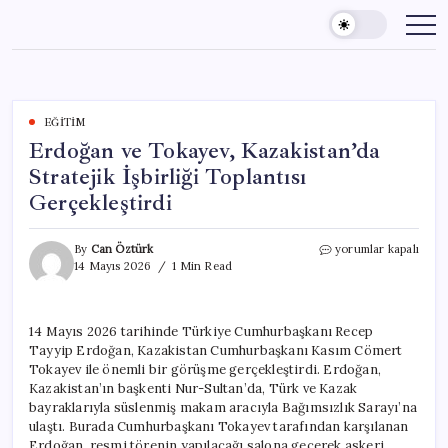
Skip
to
content
EĞITIM
Erdoğan ve Tokayev, Kazakistan’da
Stratejik İşbirliği Toplantısı
Gerçekleştirdi
Erdoğan
By
Can Öztürk
yorumlar kapalı
ve
14 Mayıs 2026
1 Min Read
Tokayev,
Kazakistan’da
Stratejik
14 Mayıs 2026 tarihinde Türkiye Cumhurbaşkanı Recep
İşbirliği
Tayyip Erdoğan, Kazakistan Cumhurbaşkanı Kasım Cömert
Toplantısı
Gerçekleştirdi
Tokayev ile önemli bir görüşme gerçekleştirdi. Erdoğan,
için
Kazakistan’ın başkenti Nur-Sultan’da, Türk ve Kazak
bayraklarıyla süslenmiş makam aracıyla Bağımsızlık Sarayı’na
ulaştı. Burada Cumhurbaşkanı Tokayev tarafından karşılanan
Erdoğan, resmi törenin yapılacağı salona geçerek askeri