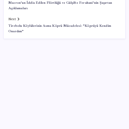
Macron’un İddia Edilen Flörtlüğü ve Gülşifte Ferahani’nin Şaşırtan
Açıklamaları
Next
Tirebolu Köylülerinin Asma Köprü Mücadelesi: “Köprüyü Kendim
Onardım”
SON YAZILAR
Türksat 3A Emekli Oluyor: SD Yayınlar Bitiyor mu?
Google Pixel 11 Pro Fold için Geri Sayım Başladı
2026 ALES/2 soru kitapçığı ve cevap anahtarı ne