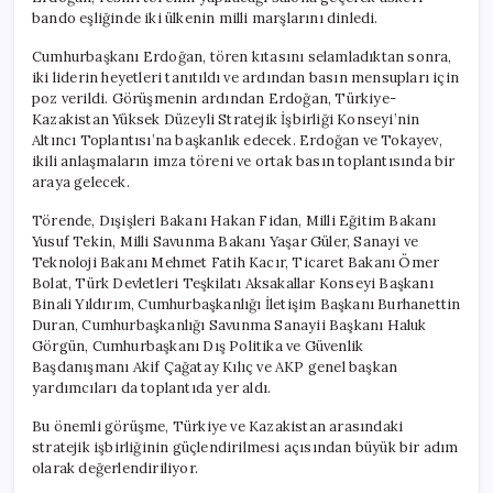
bando eşliğinde iki ülkenin milli marşlarını dinledi.
Cumhurbaşkanı Erdoğan, tören kıtasını selamladıktan sonra,
iki liderin heyetleri tanıtıldı ve ardından basın mensupları için
poz verildi. Görüşmenin ardından Erdoğan, Türkiye-
Kazakistan Yüksek Düzeyli Stratejik İşbirliği Konseyi’nin
Altıncı Toplantısı’na başkanlık edecek. Erdoğan ve Tokayev,
ikili anlaşmaların imza töreni ve ortak basın toplantısında bir
araya gelecek.
Törende, Dışişleri Bakanı Hakan Fidan, Milli Eğitim Bakanı
Yusuf Tekin, Milli Savunma Bakanı Yaşar Güler, Sanayi ve
Teknoloji Bakanı Mehmet Fatih Kacır, Ticaret Bakanı Ömer
Bolat, Türk Devletleri Teşkilatı Aksakallar Konseyi Başkanı
Binali Yıldırım, Cumhurbaşkanlığı İletişim Başkanı Burhanettin
Duran, Cumhurbaşkanlığı Savunma Sanayii Başkanı Haluk
Görgün, Cumhurbaşkanı Dış Politika ve Güvenlik
Başdanışmanı Akif Çağatay Kılıç ve AKP genel başkan
yardımcıları da toplantıda yer aldı.
Bu önemli görüşme, Türkiye ve Kazakistan arasındaki
stratejik işbirliğinin güçlendirilmesi açısından büyük bir adım
olarak değerlendiriliyor.