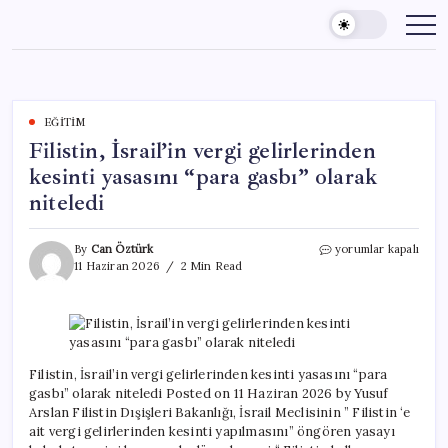
Skip
to
content
EĞITIM
Filistin, İsrail’in vergi gelirlerinden
kesinti yasasını “para gasbı” olarak
niteledi
Filistin,
By
Can Öztürk
yorumlar kapalı
İsrail’in
11 Haziran 2026
2 Min Read
vergi
gelirlerinden
kesinti
yasasını
“para
gasbı”
Filistin, İsrail’in vergi gelirlerinden kesinti yasasını “para
olarak
gasbı” olarak niteledi Posted on 11 Haziran 2026 by Yusuf
niteledi
Arslan Filistin Dışişleri Bakanlığı, İsrail Meclisinin ” Filistin ‘e
için
ait vergi gelirlerinden kesinti yapılmasını” öngören yasayı