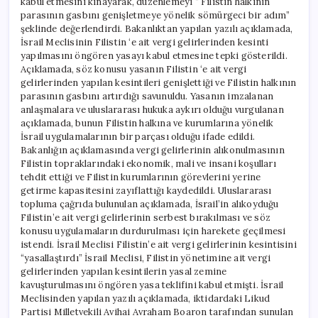
kabul etmesini kınayarak, düzenlemeyi “ Filistin halkının
parasının gasbını genişletmeye yönelik sömürgeci bir adım”
şeklinde değerlendirdi. Bakanlıktan yapılan yazılı açıklamada,
İsrail Meclisinin Filistin ‘e ait vergi gelirlerinden kesinti
yapılmasını öngören yasayı kabul etmesine tepki gösterildi.
Açıklamada, söz konusu yasanın Filistin ‘e ait vergi
gelirlerinden yapılan kesintileri genişlettiği ve Filistin halkının
parasının gasbını artırdığı savunuldu. Yasanın imzalanan
anlaşmalara ve uluslararası hukuka aykırı olduğu vurgulanan
açıklamada, bunun Filistin halkına ve kurumlarına yönelik
İsrail uygulamalarının bir parçası olduğu ifade edildi.
Bakanlığın açıklamasında vergi gelirlerinin alıkonulmasının
Filistin topraklarındaki ekonomik, mali ve insani koşulları
tehdit ettiği ve Filistin kurumlarının görevlerini yerine
getirme kapasitesini zayıflattığı kaydedildi. Uluslararası
topluma çağrıda bulunulan açıklamada, İsrail’in alıkoyduğu
Filistin’e ait vergi gelirlerinin serbest bırakılması ve söz
konusu uygulamaların durdurulması için harekete geçilmesi
istendi. İsrail Meclisi Filistin’e ait vergi gelirlerinin kesintisini
“yasallaştırdı” İsrail Meclisi, Filistin yönetimine ait vergi
gelirlerinden yapılan kesintilerin yasal zemine
kavuşturulmasını öngören yasa teklifini kabul etmişti. İsrail
Meclisinden yapılan yazılı açıklamada, iktidardaki Likud
Partisi Milletvekili Avihai Avraham Boaron tarafından sunulan