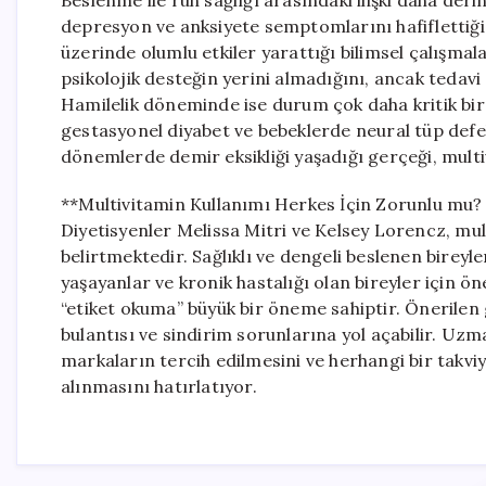
Beslenme ile ruh sağlığı arasındaki ilişki daha deri
depresyon ve anksiyete semptomlarını hafiflettiği,
üzerinde olumlu etkiler yarattığı bilimsel çalışmal
psikolojik desteğin yerini almadığını, ancak tedav
Hamilelik döneminde ise durum çok daha kritik bir 
gestasyonel diyabet ve bebeklerde neural tüp defek
dönemlerde demir eksikliği yaşadığı gerçeği, mult
**Multivitamin Kullanımı Herkes İçin Zorunlu mu
Diyetisyenler Melissa Mitri ve Kelsey Lorencz, mult
belirtmektedir. Sağlıklı ve dengeli beslenen bireyler 
yaşayanlar ve kronik hastalığı olan bireyler için 
“etiket okuma” büyük bir öneme sahiptir. Önerilen
bulantısı ve sindirim sorunlarına yol açabilir. Uz
markaların tercih edilmesini ve herhangi bir tak
alınmasını hatırlatıyor.