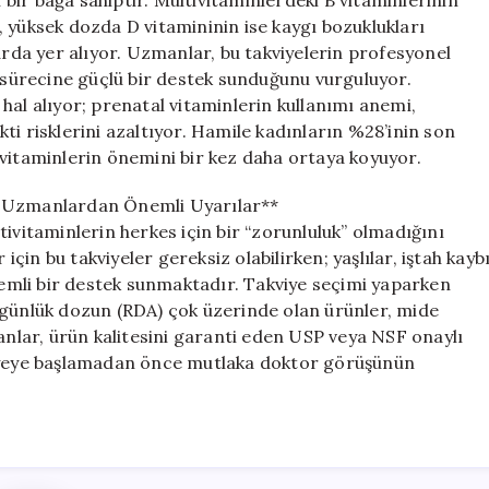
n bir bağa sahiptir. Multivitaminlerdeki B vitaminlerinin
 yüksek dozda D vitamininin ise kaygı bozuklukları
arda yer alıyor. Uzmanlar, bu takviyelerin profesyonel
i sürecine güçlü bir destek sunduğunu vurguluyor.
hal alıyor; prenatal vitaminlerin kullanımı anemi,
ti risklerini azaltıyor. Hamile kadınların %28’inin son
ivitaminlerin önemini bir kez daha ortaya koyuyor.
? Uzmanlardan Önemli Uyarılar**
ivitaminlerin herkes için bir “zorunluluk” olmadığını
için bu takviyeler gereksiz olabilirken; yaşlılar, iştah kayb
önemli bir destek sunmaktadır. Takviye seçimi yaparken
 günlük dozun (RDA) çok üzerinde olan ürünler, mide
manlar, ürün kalitesini garanti eden USP veya NSF onaylı
viyeye başlamadan önce mutlaka doktor görüşünün