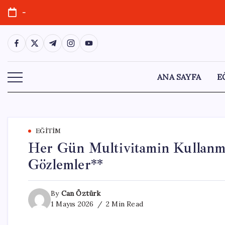
Skip
-
to
content
https://www.facebook.com/
https://twitter.com/
https://t.me/
https://www.instagram.com/
https://youtube.com/
ANA SAYFA
E
EĞITIM
Her Gün Multivitamin Kullanma
Gözlemler**
By
Can Öztürk
1 Mayıs 2026
2 Min Read