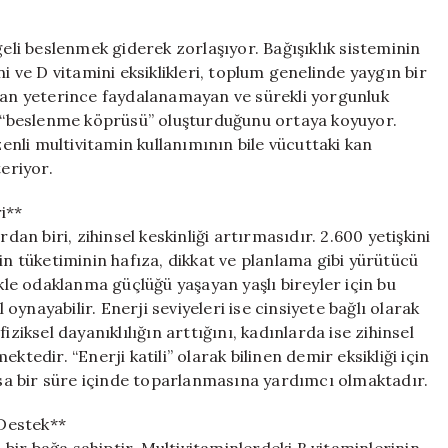
Vücuda
Etkileri:
i beslenmek giderek zorlaşıyor. Bağışıklık sisteminin
Bilimsel
i ve D vitamini eksiklikleri, toplum genelinde yaygın bir
Gözlemler**
ndan yeterince faydalanamayan ve sürekli yorgunluk
için
ir “beslenme köprüsü” oluşturduğunu ortaya koyuyor.
zenli multivitamin kullanımının bile vücuttaki kan
teriyor.
i**
dan biri, zihinsel keskinliği artırmasıdır. 2.600 yetişkini
in tüketiminin hafıza, dikkat ve planlama gibi yürütücü
ikle odaklanma güçlüğü yaşayan yaşlı bireyler için bu
 oynayabilir. Enerji seviyeleri ise cinsiyete bağlı olarak
ziksel dayanıklılığın arttığını, kadınlarda ise zihinsel
ktedir. “Enerji katili” olarak bilinen demir eksikliği için
kısa bir süre içinde toparlanmasına yardımcı olmaktadır.
Destek**