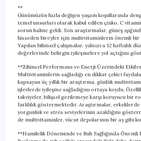
**
Günümüzün hızla değişen yaşam koşullarında dengel
temel unsurları olarak kabul edilen çinko, C vitamin
sorun haline geldi. Son araştırmalar, güneş ışığı
hisseden bireyler için multivitaminlerin önemli b
Yapılan bilimsel çalışmalar, yalnızca 12 haftalık dü
değerlerinde belirgin iyileşmelere yol açtığını gös
**Zihinsel Performans ve Enerji Üzerindeki Etkiler
Multivitaminlerin sağladığı en dikkat çekici faydalar
kapsayan üç yıllık bir araştırma, günlük multivitam
işlevlerde iyileşme sağladığını ortaya koydu. Özell
takviyeler, bilişsel gerilemeye karşı koruyucu bir rol
farklılık göstermektedir. Araştırmalar, erkeklerde fi
yorgunluk ve stres seviyelerinin azaldığını gösterme
de multivitaminler, vücut depolarının bir ay gibi 
**Hamilelik Döneminde ve Ruh Sağlığında Önemli 