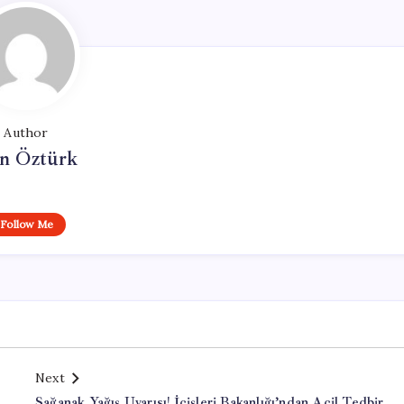
Author
n Öztürk
Follow Me
Next
Sağanak Yağış Uyarısı! İçişleri Bakanlığı’ndan Acil Tedbir