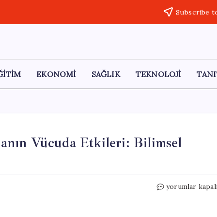
Subscribe t
ĞİTİM
EKONOMİ
SAĞLIK
TEKNOLOJİ
TANI
nın Vücuda Etkileri: Bilimsel
Her
yorumlar kapal
Gün
Multivitamin
Kullanmanın