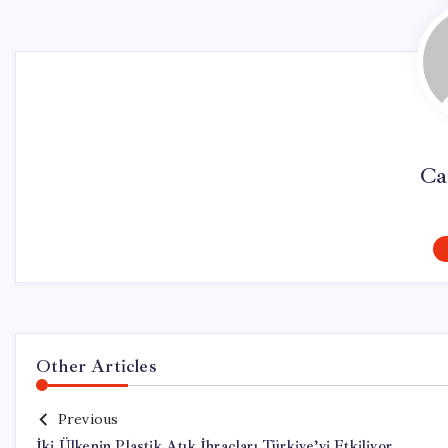
Ca
Other Articles
Previous
İki Ülkenin Plastik Atık İhraçları Türkiye’yi Etkiliyor