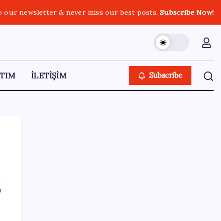
o our newsletter & never miss our best posts.
Subscribe Now!
TIM
İLETİŞİM
Subscribe
SON YAZILAR
ı
Google Pixel 11 Pro Fold için Geri Sayım
Başladı