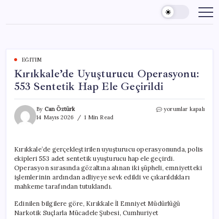
Skip
to
content
EĞITIM
Kırıkkale’de Uyuşturucu Operasyonu:
553 Sentetik Hap Ele Geçirildi
Kırıkkale’de
By
Can Öztürk
yorumlar kapalı
Uyuşturucu
14 Mayıs 2026
1 Min Read
Operasyonu:
553
Sentetik
Kırıkkale’de gerçekleştirilen uyuşturucu operasyonunda, polis
Hap
ekipleri 553 adet sentetik uyuşturucu hap ele geçirdi.
Ele
Geçirildi
Operasyon sırasında gözaltına alınan iki şüpheli, emniyetteki
için
işlemlerinin ardından adliyeye sevk edildi ve çıkarıldıkları
mahkeme tarafından tutuklandı.
Edinilen bilgilere göre, Kırıkkale İl Emniyet Müdürlüğü
Narkotik Suçlarla Mücadele Şubesi, Cumhuriyet