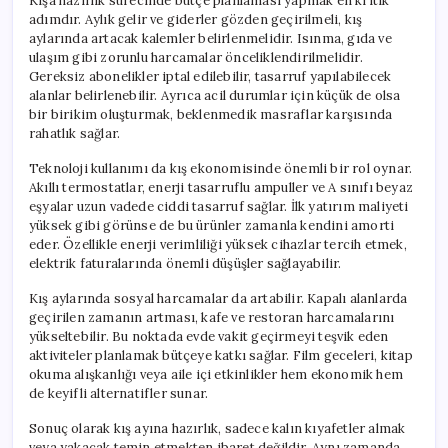
Kışa hazırlık sürecinde bütçe planlaması yapmak en kritik
adımdır. Aylık gelir ve giderler gözden geçirilmeli, kış
aylarında artacak kalemler belirlenmelidir. Isınma, gıda ve
ulaşım gibi zorunlu harcamalar önceliklendirilmelidir.
Gereksiz abonelikler iptal edilebilir, tasarruf yapılabilecek
alanlar belirlenebilir. Ayrıca acil durumlar için küçük de olsa
bir birikim oluşturmak, beklenmedik masraflar karşısında
rahatlık sağlar.
Teknoloji kullanımı da kış ekonomisinde önemli bir rol oynar.
Akıllı termostatlar, enerji tasarruflu ampuller ve A sınıfı beyaz
eşyalar uzun vadede ciddi tasarruf sağlar. İlk yatırım maliyeti
yüksek gibi görünse de bu ürünler zamanla kendini amorti
eder. Özellikle enerji verimliliği yüksek cihazlar tercih etmek,
elektrik faturalarında önemli düşüşler sağlayabilir.
Kış aylarında sosyal harcamalar da artabilir. Kapalı alanlarda
geçirilen zamanın artması, kafe ve restoran harcamalarını
yükseltebilir. Bu noktada evde vakit geçirmeyi teşvik eden
aktiviteler planlamak bütçeye katkı sağlar. Film geceleri, kitap
okuma alışkanlığı veya aile içi etkinlikler hem ekonomik hem
de keyifli alternatifler sunar.
Sonuç olarak kış ayına hazırlık, sadece kalın kıyafetler almak
veya yakacak temin etmekten ibaret değildir. Aynı zamanda