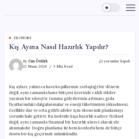
Skip
to
content
EKONOMI
Kış Ayına Nasıl Hazırlık Yapılır?
Kış
By
Can Öztürk
yorumlar kapalı
Ayına
22 Nisan 2026
3 Min Read
Nasıl
Hazırlık
Yapılır?
Kış ayları, yalnızca hava koşullarının zorlaştığı bir dönem
için
değil; aynı zamanda hane bütçesi üzerinde ciddi etkiler
yaratan bir süreçtir. Isınma giderlerinin artması, gıda
fiyatlarındaki dalgalanmalar ve enerji tüketiminin yükselmesi,
özellikle dar ve orta gelirli aileler için ekonomik planlamayı
zorunlu hale getirir. Bu nedenle kışa hazırlık sadece fiziksel
değil, aynı zamanda finansal bir hazırlık süreci olarak ele
alınmalıdır. Doğru planlama ile hem konforlu hem de bütçe
dostu bir kış geçirmek mümkündür.