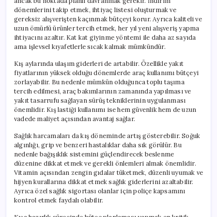
ancak bu noktada planlı davranmak gerekir. İndirim
dönemlerini takip etmek, ihtiyaç listesi oluşturmak ve
gereksiz alışverişten kaçınmak bütçeyi korur. Ayrıca kaliteli ve
uzun ömürlü ürünler tercih etmek, her yıl yeni alışveriş yapma
ihtiyacını azaltır. Kat kat giyinme yöntemi ile daha az sayıda
ama işlevsel kıyafetlerle sıcak kalmak mümkündür.
Kış aylarında ulaşım giderleri de artabilir. Özellikle yakıt
fiyatlarının yüksek olduğu dönemlerde araç kullanımı bütçeyi
zorlayabilir. Bu nedenle mümkün olduğunca toplu taşıma
tercih edilmesi, araç bakımlarının zamanında yapılması ve
yakıt tasarrufu sağlayan sürüş tekniklerinin uygulanması
önemlidir. Kış lastiği kullanımı ise hem güvenlik hem de uzun
vadede maliyet açısından avantaj sağlar.
Sağlık harcamaları da kış döneminde artış gösterebilir. Soğuk
algınlığı, grip ve benzeri hastalıklar daha sık görülür. Bu
nedenle bağışıklık sistemini güçlendirecek beslenme
düzenine dikkat etmek ve gerekli önlemleri almak önemlidir.
Vitamin açısından zengin gıdalar tüketmek, düzenli uyumak ve
hijyen kurallarına dikkat etmek sağlık giderlerini azaltabilir.
Ayrıca özel sağlık sigortası olanlar için poliçe kapsamını
kontrol etmek faydalı olabilir.