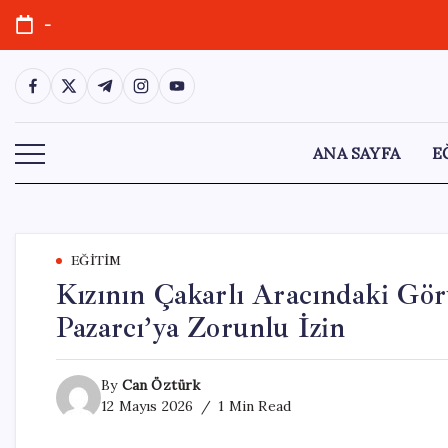
Skip
-
to
content
https://www.facebook.com/
https://twitter.com/
https://t.me/
https://www.instagram.com/
https://youtube.com/
ANA SAYFA
E
EĞITIM
Kızının Çakarlı Aracındaki Gör
Pazarcı’ya Zorunlu İzin
By
Can Öztürk
12 Mayıs 2026
1 Min Read