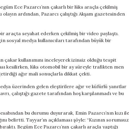
Tartışma
Begüm Ece Pazarcı’nın çakarlı bir lüks araçla çekilmiş
Yarattı:
Bu olayın ardından, Pazarcı çalıştığı Akşam gazetesinden
Emin
Pazarcı’ya
Zorunlu
r araçta seyahat ederken çekilmiş bir video paylaştı.
İzin
çin sosyal medya kullanıcıları tarafından büyük bir
için
 çakar kullanımını inceleyerek izinsiz olduğu tespit
zası kesilirken, lüks otomobil bir ay süreyle trafikten men
tirdiği ağır mali sonuçlarla dikkat çekti.
dya üzerinden gelen eleştirilere ağır ve küfürlü yanıtlar
vrı, çalıştığı gazete tarafından hoş karşılanmadı ve bu
esabından bu durumu duyurarak, Emin Pazarcı’nın kızı il
ığını belirtti. Tayyar’ın açıklaması şöyle: “Kızının sorumsuz
ıraktı. Begüm Ece Pazarcı’nın çakarlı araçla yaptığı