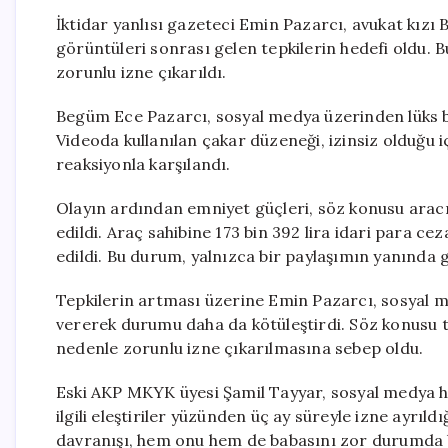
İktidar yanlısı gazeteci Emin Pazarcı, avukat kızı 
görüntüleri sonrası gelen tepkilerin hedefi oldu. 
zorunlu izne çıkarıldı.
Begüm Ece Pazarcı, sosyal medya üzerinden lüks bi
Videoda kullanılan çakar düzeneği, izinsiz olduğu i
reaksiyonla karşılandı.
Olayın ardından emniyet güçleri, söz konusu aracın
edildi. Araç sahibine 173 bin 392 lira idari para ce
edildi. Bu durum, yalnızca bir paylaşımın yanında ge
Tepkilerin artması üzerine Emin Pazarcı, sosyal me
vererek durumu daha da kötüleştirdi. Söz konusu ta
nedenle zorunlu izne çıkarılmasına sebep oldu.
Eski AKP MKYK üyesi Şamil Tayyar, sosyal medya h
ilgili eleştiriler yüzünden üç ay süreyle izne ayrıld
davranışı, hem onu hem de babasını zor durumda b