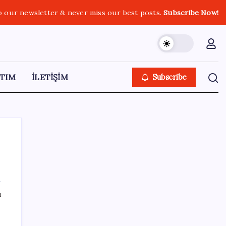
o our newsletter & never miss our best posts.
Subscribe Now!
TIM
İLETİŞİM
Subscribe
SON YAZILAR
ı
Pezeşkiyan: Teslim olmaya zorlanırsak
savaşırız, boyun eğmeyiz