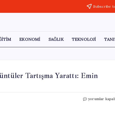
Subscribe t
ĞİTİM
EKONOMİ
SAĞLIK
TEKNOLOJİ
TANI
üntüler Tartışma Yarattı: Emin
Kızının
yorumlar kapal
Çakarlı
Aracındaki
Görüntüler