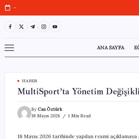
Skip
-
to
content
https://www.facebook.com/
https://twitter.com/
https://t.me/
https://www.instagram.com/
https://youtube.com/
ANA SAYFA
E
HABER
MultiSport’ta Yönetim Değişikli
By
Can Öztürk
18 Mayıs 2026
1 Min Read
18 Mayıs 2026 tarihinde yapılan resmi açıklamaya