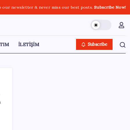
o our newsletter & never miss our best posts.
Subscribe Now!
TIM
İLETİŞİM
Subscribe
ı
SON YAZILAR
Türksat 3A Emekli Oluyor: SD Yayınlar
Bitiyor mu?