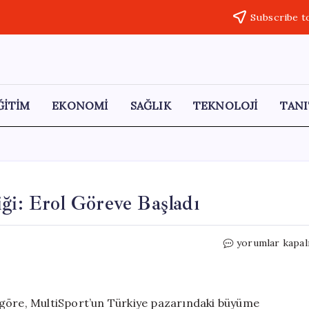
Subscribe t
ĞİTİM
EKONOMİ
SAĞLIK
TEKNOLOJİ
TANI
ği: Erol Göreve Başladı
MultiSport’ta
yorumlar kapal
Yönetim
Değişikliği:
Erol
Göreve
 göre, MultiSport’un Türkiye pazarındaki büyüme