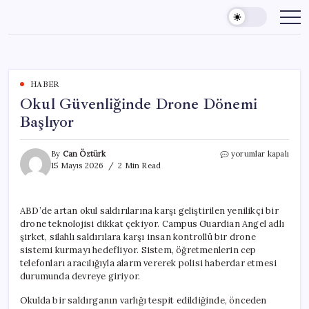
Skip
to
content
HABER
Okul Güvenliğinde Drone Dönemi
Başlıyor
Okul
By
Can Öztürk
yorumlar kapalı
Güvenliğinde
15 Mayıs 2026
2 Min Read
Drone
Dönemi
Başlıyor
ABD’de artan okul saldırılarına karşı geliştirilen yenilikçi bir
için
drone teknolojisi dikkat çekiyor. Campus Guardian Angel adlı
şirket, silahlı saldırılara karşı insan kontrollü bir drone
sistemi kurmayı hedefliyor. Sistem, öğretmenlerin cep
telefonları aracılığıyla alarm vererek polisi haberdar etmesi
durumunda devreye giriyor.
Okulda bir saldırganın varlığı tespit edildiğinde, önceden