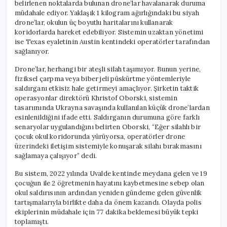
belirlenen noktalarda bulunan drone’lar havalanarak duruma
müdahale ediyor. Yaklaşık 1 kilogram ağırlığındaki bu siyah
drone’lar, okulun üç boyutlu haritalarını kullanarak
koridorlarda hareket edebiliyor. Sistemin uzaktan yönetimi
ise Texas eyaletinin Austin kentindeki operatörler tarafından
sağlanıyor.
Drone’lar, herhangi bir ateşli silah taşımıyor. Bunun yerine,
fiziksel çarpma veya biber jeli püskürtme yöntemleriyle
saldırganı etkisiz hale getirmeyi amaçlıyor. Şirketin taktik
operasyonlar direktörü Khristof Oborski, sistemin
tasarımında Ukrayna savaşında kullanılan küçük drone’lardan
esinlenildiğini ifade etti. Saldırganın durumuna göre farklı
senaryolar uygulandığını belirten Oborski, “Eğer silahlı bir
çocuk okul koridorunda yürüyorsa, operatörler drone
üzerindeki iletişim sistemiyle konuşarak silahı bırakmasını
sağlamaya çalışıyor” dedi.
Bu sistem, 2022 yılında Uvalde kentinde meydana gelen ve 19
çocuğun ile 2 öğretmenin hayatını kaybetmesine sebep olan
okul saldırısının ardından yeniden gündeme gelen güvenlik
tartışmalarıyla birlikte daha da önem kazandı. Olayda polis
ekiplerinin müdahale için 77 dakika beklemesi büyük tepki
toplamıştı.