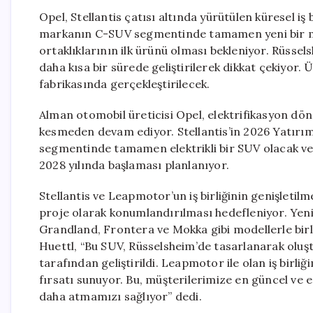
Opel, Stellantis çatısı altında yürütülen küresel iş 
markanın C-SUV segmentinde tamamen yeni bir mode
ortaklıklarının ilk ürünü olması bekleniyor. Rüssels
daha kısa bir sürede geliştirilerek dikkat çekiyor.
fabrikasında gerçekleştirilecek.
Alman otomobil üreticisi Opel, elektrifikasyon dö
kesmeden devam ediyor. Stellantis’in 2026 Yatırımc
segmentinde tamamen elektrikli bir SUV olacak ve
2028 yılında başlaması planlanıyor.
Stellantis ve Leapmotor’un iş birliğinin genişletilme
proje olarak konumlandırılması hedefleniyor. Yen
Grandland, Frontera ve Mokka gibi modellerle birl
Huettl, “Bu SUV, Rüsselsheim’de tasarlanarak oluştu
tarafından geliştirildi. Leapmotor ile olan iş birliğ
fırsatı sunuyor. Bu, müşterilerimize en güncel ve er
daha atmamızı sağlıyor” dedi.