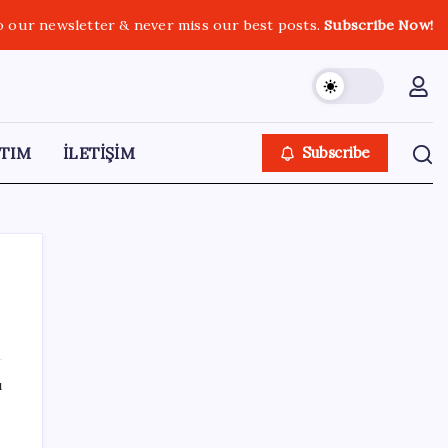
o our newsletter & never miss our best posts.
Subscribe Now!
TIM
İLETİŞİM
Subscribe
SON YAZILAR
ı
Eğitim-İş Genel Başkanı Özbay’dan LGS
değerlendirmesi: ‘Eğitim planlaması siyasi