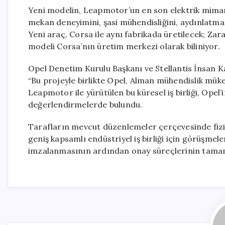
Yeni modelin, Leapmotor’un en son elektrik mimarisi
mekan deneyimini, şasi mühendisliğini, aydınlatma v
Yeni araç, Corsa ile aynı fabrikada üretilecek; Zar
modeli Corsa’nın üretim merkezi olarak biliniyor.
Opel Denetim Kurulu Başkanı ve Stellantis İnsan Ka
“Bu projeyle birlikte Opel, Alman mühendislik mükem
Leapmotor ile yürütülen bu küresel iş birliği, Ope
değerlendirmelerde bulundu.
Tarafların mevcut düzenlemeler çerçevesinde fizibi
geniş kapsamlı endüstriyel iş birliği için görüşmel
imzalanmasının ardından onay süreçlerinin tamaml