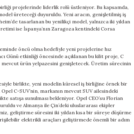
SUV
birliği projelerinde liderlik rolü üstleniyor. Bu kapsamda,
Modelini
l üreteceği duyuruldu. Yeni aracın, genişletilmiş iş
Leapmotor
heim’de tasarlanan bu yenilikçi model, yalnızca iki yıldan
İş
 Üretimi ise İspanya’nın Zaragoza kentindeki Corsa
Birliğiyle
İspanya’da
Üretecek!
neminde öncü olma hedefiyle yeni projelerine hız
için
ı Günü etkinliği öncesinde açıklanan bu kilit proje, C
 mevcut ürün yelpazesini genişletecek. Üretim sürecinin
siyle birlikte, yeni modelin küresel iş birliğine örnek bir
i Opel C-SUV’nin, markanın mevcut SUV ailesindeki
ikte satışa sunulması bekleniyor. Opel CEO’su Florian
ruldu ve Almanya ile Çin’deki uluslararası ekipler
imiz, geliştirme süresini iki yıldan kısa bir süreye düşürme
işilebilir elektrikli araçları geliştirmede önemli bir adım