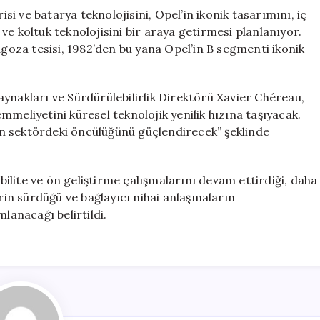
 ve batarya teknolojisini, Opel’in ikonik tasarımını, iç
e koltuk teknolojisini bir araya getirmesi planlanıyor.
agoza tesisi, 1982’den bu yana Opel’in B segmenti ikonik
ynakları ve Sürdürülebilirlik Direktörü Xavier Chéreau,
meliyetini küresel teknolojik yenilik hızına taşıyacak.
l’in sektördeki öncülüğünü güçlendirecek” şeklinde
lite ve ön geliştirme çalışmalarını devam ettirdiği, daha
erin sürdüğü ve bağlayıcı nihai anlaşmaların
anacağı belirtildi.