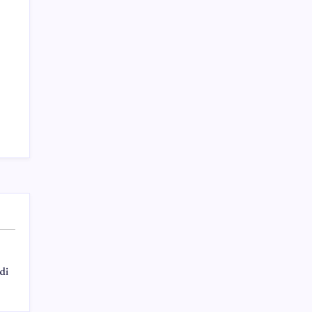
Haber
Sağlık
Teknoloji
di