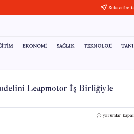
Subscribe t
ĞİTİM
EKONOMİ
SAĞLIK
TEKNOLOJİ
TANI
delini Leapmotor İş Birliğiyle
Opel,
yorumlar kapal
Yeni
Elektrikli
C-