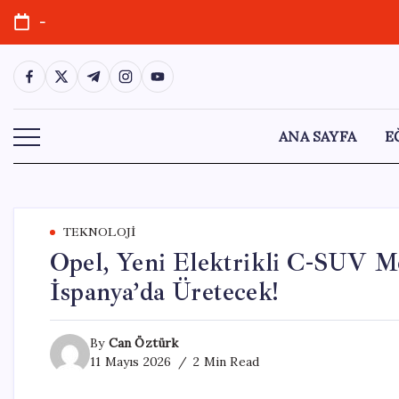
Skip
-
to
content
https://www.facebook.com/
https://twitter.com/
https://t.me/
https://www.instagram.com/
https://youtube.com/
ANA SAYFA
E
TEKNOLOJI
Opel, Yeni Elektrikli C-SUV Mo
İspanya’da Üretecek!
By
Can Öztürk
11 Mayıs 2026
2 Min Read