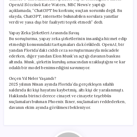
OpenAI Sözcüsü Kate Waters, NBC News’e yaptığı
açıklamada, “ChatGPT bu korkunç suçtan sorumlu değil. Bu
olayda, ChatGPT, internette bulunabilen sorulara yanıtlar
verdi ve yasa dışı bir faaliyeti teşvik etmedi” dedi.
Yapay Zeka Şirketleri Arasında Savaş
Bu soruşturma, yapay zeka şirketlerinin insanlığa hizmet edip
etmediği konusundaki tartışmaları da körükledi. OpenAI, bir
yandan Florida’daki ciddi ceza soruşturmasıyla mücadele
ederken, diğer yandan Elon Musk’ın açtığı davanın baskısı
altında. Musk, şirketin kuruluş amacından uzaklaştığını ve kar
odaklı bir model benimsediğini savunuyor.
Geçen Yıl Neler Yaşandı?
2025 yılının Nisan ayında Florida’da gerçekleşen silahlı
saldırıda iki kişi hayatını kaybetmiş, altı kişi de yaralanmıştı.
Hakkında birinci derece cinayet ve cinayete teşebbüs
suçlamaları bulunan Phoenix Ikner, suçlamaları reddederken,
davanın ekim ayında görülmesi bekleniyor.