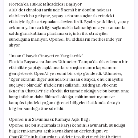
Florida’da Hukuk Mücadelesi Başlıyor
ABD’de teknoloji tarihinde önemli bir dönüm noktası
olabilecek bu gelişme, yapay zekanın suçlar üzerindeki
etkisiyle ilgili tartışmaları alevlendirdi. Eyalet yetkilileri, yapay
zekanın yalnızca bilgi sağlamakla kalmadığını, aynı zamanda
saldırgana katliamı planlaması için kritik stratejiler
sunduğuna inanıyor. OpenAI, bu iddiaların merkezinde yer
alıyor.
“İnsan Olsaydı Cinayetten Yargılardık”
Florida Başsavcısı James Uthmeier, Tampa’da düzenlenen bir
etkinlikte yaptığı açıklamada, soruşturmanın kapsamını
genişleterek OpenAI’ye resmi bir celp gönderdi. Uthmeier,
“Eğer ekranın diğer ucunda bir insan olsaydı, onu cinayetle
suçluyor olurduk” ifadelerini kullandı. Saldırgan Phoenix
Ikner’in ChatGPT ile sürekli iletişimde olduğu ve bu botun ona;
hangi silahın daha ölümcül olduğu, mühimmat uyumu ve
kampüs içindeki yoğun öğrenci bölgeleri hakkında detaylı
bilgiler sunduğu öne sürüldü.
OpenAI’nin Savunması: Kamuya Açık Bilgi
OpenAI ise bu suçlamalara karşı kendini savunarak, sunduğu
bilgilerin kamuya açık kaynaklardan derlendiğini ve
ChatGPT’nin kullanıcıları şiddete teşvik etmediğini belirtti.