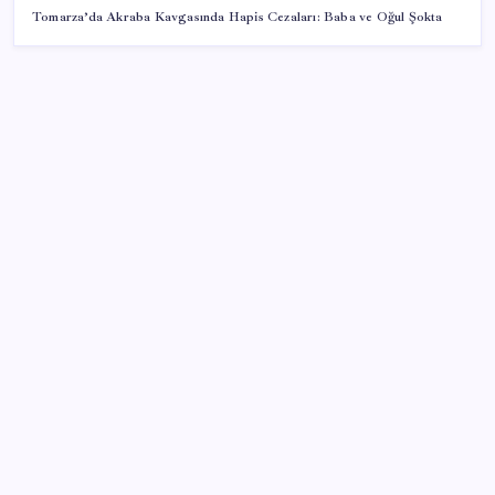
Tomarza’da Akraba Kavgasında Hapis Cezaları: Baba ve Oğul Şokta
SON YAZILAR
Google Pixel 11 Pro Fold için Geri Sayım Başladı
2026 ALES/2 soru kitapçığı ve cevap anahtarı ne
zaman erişime açılacak? ALES/2 soru kitapçığı ve
cevap anahtarı nasıl görüntülenir?
İstanbul’da temmuzda fiyatı en çok artan ürün sivri
biber oldu
Booking.com teklifi haftaya Meclis’te