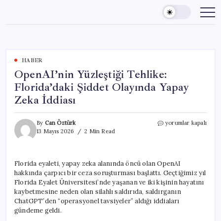
Skip
to
content
HABER
OpenAI’nin Yüzleştiği Tehlike:
Florida’daki Şiddet Olayında Yapay
Zeka İddiası
OpenAI’nin
By
Can Öztürk
yorumlar kapalı
Yüzleştiği
13 Mayıs 2026
2 Min Read
Tehlike:
Florida’daki
Şiddet
Florida eyaleti, yapay zeka alanında öncü olan OpenAI
Olayında
hakkında çarpıcı bir ceza soruşturması başlattı. Geçtiğimiz yıl
Yapay
Zeka
Florida Eyalet Üniversitesi’nde yaşanan ve iki kişinin hayatını
İddiası
kaybetmesine neden olan silahlı saldırıda, saldırganın
için
ChatGPT’den “operasyonel tavsiyeler” aldığı iddiaları
gündeme geldi.