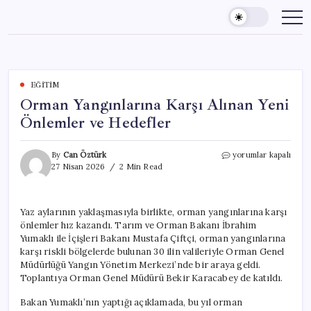
Skip
to
content
EĞITIM
Orman Yangınlarına Karşı Alınan Yeni
Önlemler ve Hedefler
Orman
By
Can Öztürk
yorumlar kapalı
Yangınlarına
27 Nisan 2026
2 Min Read
Karşı
Alınan
Yeni
Yaz aylarının yaklaşmasıyla birlikte, orman yangınlarına karşı
Önlemler
önlemler hız kazandı. Tarım ve Orman Bakanı İbrahim
ve
Hedefler
Yumaklı ile İçişleri Bakanı Mustafa Çiftçi, orman yangınlarına
için
karşı riskli bölgelerde bulunan 30 ilin valileriyle Orman Genel
Müdürlüğü Yangın Yönetim Merkezi’nde bir araya geldi.
Toplantıya Orman Genel Müdürü Bekir Karacabey de katıldı.
Bakan Yumaklı’nın yaptığı açıklamada, bu yıl orman