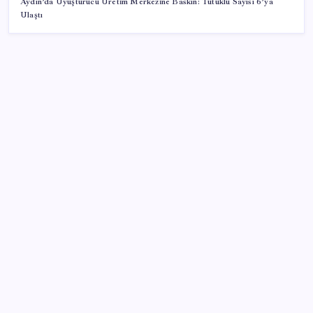
Aydın’da Uyuşturucu Üretim Merkezine Baskın: Tutuklu Sayısı 6’ya
Ulaştı
SON YAZILAR
iOS 27 Güncellemesi ile AirPods’a Neler Geliyor?
Pezeşkiyan: Teslim olmaya zorlanırsak savaşırız,
boyun eğmeyiz
Halkbank’tan beklenti üstü net kâr
AB’den 348 uyduluk güvenlik iletişim ağına onay
Copilot için radikal karar: Microsoft logoyu