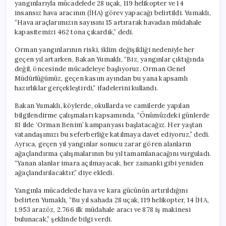
yangınlarıyla mücadelede 28 uçak, 119 helikopter ve 14
insansız hava aracının (İHA) görev yapacağı belirtildi. Yumaklı,
“Hava araçlarımızın sayısını 15 artırarak havadan müdahale
kapasitemizi 462 tona çıkardık,” dedi.
Orman yangınlarının riski, iklim değişikliği nedeniyle her
geçen yıl artarken, Bakan Yumaklı, “Biz, yangınlar çıktığında
değil, öncesinde mücadeleye başlıyoruz. Orman Genel
Müdürlüğümüz, geçen kasım ayından bu yana kapsamlı
hazırlıklar gerçekleştirdi,” ifadelerini kullandı.
Bakan Yumaklı, köylerde, okullarda ve camilerde yapılan
bilgilendirme çalışmaları kapsamında, “Önümüzdeki günlerde
81 ilde ‘Orman Benim’ kampanyası başlatacağız. Her yaştan
vatandaşımızı bu seferberliğe katılmaya davet ediyoruz,” dedi.
Ayrıca, geçen yıl yangınlar sonucu zarar gören alanların
ağaçlandırma çalışmalarının bu yıl tamamlanacağını vurguladı.
“Yanan alanlar imara açılmayacak, her zamanki gibi yeniden
ağaçlandırılacaktır,” diye ekledi.
Yangınla mücadelede hava ve kara gücünün artırıldığını
belirten Yumaklı, “Bu yıl sahada 28 uçak, 119 helikopter, 14 İHA,
1.953 arazöz, 2.766 ilk müdahale aracı ve 878 iş makinesi
bulunacak,” şeklinde bilgi verdi.