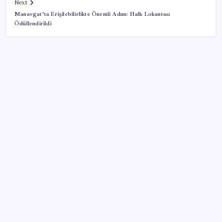
Next
Manavgat’ta Erişilebilirlikte Önemli Adım: Halk Lokantası
Ödüllendirildi
SON YAZILAR
Türksat 3A Emekli Oluyor: SD Yayınlar Bitiyor mu?
Google Pixel 11 Pro Fold için Geri Sayım Başladı
2026 ALES/2 soru kitapçığı ve cevap anahtarı ne
zaman erişime açılacak? ALES/2 soru kitapçığı ve
cevap anahtarı nasıl görüntülenir?