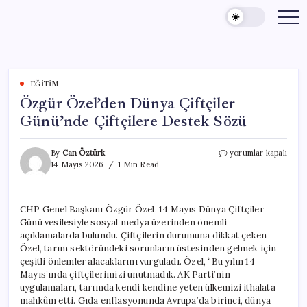
Skip
to
content
EĞITIM
Özgür Özel’den Dünya Çiftçiler
Günü’nde Çiftçilere Destek Sözü
Özgür
By
Can Öztürk
yorumlar kapalı
Özel’den
14 Mayıs 2026
1 Min Read
Dünya
Çiftçiler
Günü’nde
CHP Genel Başkanı Özgür Özel, 14 Mayıs Dünya Çiftçiler
Çiftçilere
Günü vesilesiyle sosyal medya üzerinden önemli
Destek
Sözü
açıklamalarda bulundu. Çiftçilerin durumuna dikkat çeken
için
Özel, tarım sektöründeki sorunların üstesinden gelmek için
çeşitli önlemler alacaklarını vurguladı. Özel, “Bu yılın 14
Mayıs’ında çiftçilerimizi unutmadık. AK Parti’nin
uygulamaları, tarımda kendi kendine yeten ülkemizi ithalata
mahkûm etti. Gıda enflasyonunda Avrupa’da birinci, dünya