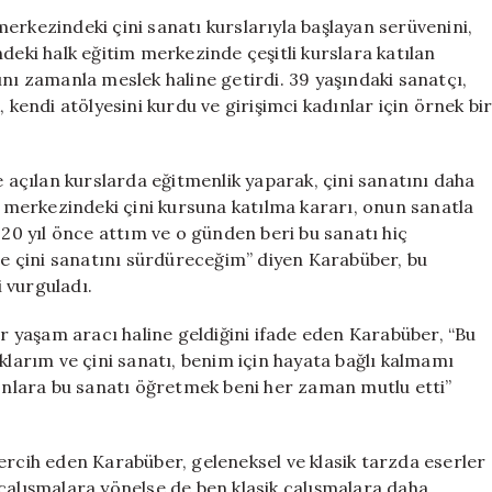
Serüveni:
erkezindeki çini sanatı kurslarıyla başlayan serüvenini,
Kursiyerlikten
deki halk eğitim merkezinde çeşitli kurslara katılan
Eğitmenliğe
ını zamanla meslek haline getirdi. 39 yaşındaki sanatçı,
Uzanan
 kendi atölyesini kurdu ve girişimci kadınlar için örnek bi
Başarı
için
e açılan kurslarda eğitmenlik yaparak, çini sanatını daha
im merkezindeki çini kursuna katılma kararı, onun sanatla
 20 yıl önce attım ve o günden beri bu sanatı hiç
 çini sanatını sürdüreceğim” diyen Karabüber, bu
 vurguladı.
ir yaşam aracı haline geldiğini ifade eden Karabüber, “Bu
arım ve çini sanatı, benim için hayata bağlı kalmamı
 onlara bu sanatı öğretmek beni her zaman mutlu etti”
ercih eden Karabüber, geleneksel ve klasik tarzda eserler
lışmalara yönelse de ben klasik çalışmalara daha