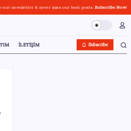
o our newsletter & never miss our best posts.
Subscribe Now!
TIM
İLETİŞİM
Subscribe
SON YAZILAR
ı
Trabzon’da dev yatırım hamlesi