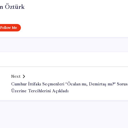
n Öztürk
Follow Me
Next
Cumhur İttifakı Seçmenleri ‘Öcalan mı, Demirtaş mı?’ Soru
Üzerine Tercihlerini Açıkladı