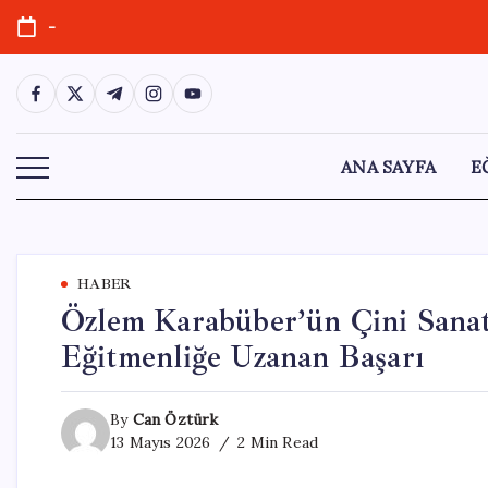
Skip
-
to
content
https://www.facebook.com/
https://twitter.com/
https://t.me/
https://www.instagram.com/
https://youtube.com/
ANA SAYFA
E
HABER
Özlem Karabüber’ün Çini Sanatı
Eğitmenliğe Uzanan Başarı
By
Can Öztürk
13 Mayıs 2026
2 Min Read