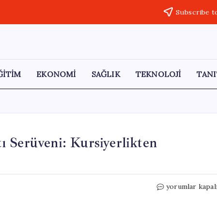
Subscribe t
ĞİTİM
EKONOMİ
SAĞLIK
TEKNOLOJİ
TANI
 Serüveni: Kursiyerlikten
Özlem
yorumlar kapal
Karabüber’ün
Çini
Sanatı