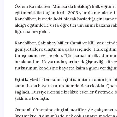
Özlem Karabüber, Manisa’da katıldığı halk eğitim m
eğitmenlik ile taçlandırdı. 2006 yılında memleketin
Karabüber, burada hobi olarak başladığı çini sanat
aldığı eğitimlerle usta öğretici unvanını kazanarak,
figür haline geldi.
Karabüber, Şahinbey Millet Camii ve Külliyesi içind
geniş kitlelere ulaştırma çabası içinde. Halk eğit
tanışmasına vesile oldu. “Çini sanatına ilk adımımı
bırakmadım. Hayatımda şartlar değişmediği sürece
tutkusunun kendisine hayatta kalma gücü verdiğini
Eşini kaybettikten sonra çini sanatının onun için b
sanat bana hayata tutunmamda destek oldu. Çocukl
sağladı. Kursiyerlerimle birlikte eserler üretmek,
şeklinde konuştu.
Osmanlı dönemine ait çini motifleriyle çalışmayı t
üretmekte. “Günümüzde pek çok sanatçı modern ça