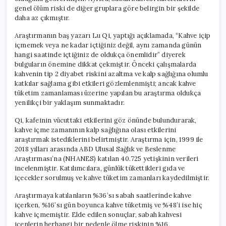
genel ölüm riski de diğer gruplara göre belirgin bir şekilde
daha az çıkmıştır.
Araştırmanın baş yazarı Lu Qi, yaptığı açıklamada, “Kahve içip
içmemek veya ne kadar içtiğiniz değil, aynı zamanda günün
hangi saatinde içtiğiniz de oldukça önemlidir” diyerek
bulguların önemine dikkat çekmiştir. Önceki çalışmalarda
kahvenin tip 2 diyabet riskini azaltma ve kalp sağlığına olumlu
katkılar sağlama gibi etkileri gözlemlenmişti; ancak kahve
tüketim zamanlaması üzerine yapılan bu araştırma oldukça
yenilikçi bir yaklaşım sunmaktadır.
Qi, kafeinin vücuttaki etkilerini göz önünde bulundurarak,
kahve içme zamanının kalp sağlığına olası etkilerini
araştırmak istediklerini belirtmiştir. Araştırma için, 1999 ile
2018 yılları arasında ABD Ulusal Sağlık ve Beslenme
Araştırması’na (NHANES) katılan 40.725 yetişkinin verileri
incelenmiştir. Katılımcılara, günlük tükettikleri gıda ve
içecekler sorulmuş ve kahve tüketim zamanları kaydedilmiştir.
Araştırmaya katılanların %36’sı sabah saatlerinde kahve
içerken, %16’sı gün boyunca kahve tüketmiş ve %48’i ise hiç
kahve içmemiştir. Elde edilen sonuçlar, sabah kahvesi
içenlerin herhangi bir nedenle ölme riskinin %16,