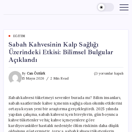
Skip
to
content
EĞITIM
Sabah Kahvesinin Kalp Sağlığı
Üzerindeki Etkisi: Bilimsel Bulgular
Açıklandı
Sabah
By
Can Öztürk
yorumlar kapalı
Kahvesinin
15 Mayıs 2026
2 Min Read
Kalp
Sağlığı
Üzerindeki
Sabah kahvesi tüketmeyi sevenler burada mı? Bilim insanları,
Etkisi:
sabah saatlerinde kahve içmenin sağlığa olan olumlu etkilerini
Bilimsel
Bulgular
ortaya koyan yeni bir araştırma gerçekleştirdi. 2025 yılında
Açıklandı
yapılan çalışma, sabah kahvesi içen bireylerin, gün boyunca
için
kahve tüketenler ve hiç kahve içmeyenlere göre
kardiyovasküler hastalık nedeniyle ölüm riskinin daha düşük
olduğunu göstermiştir. Ayrıca, sabah kahvesi tüketenlerin