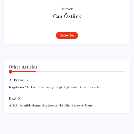
Author
Can Öztürk
Follow Me
Other Articles
Previous
Kağıthane’de Lise Tanıtım Şenliği: Eğitimde Yeni Fırsatlar
Next
ABD, İsrail-Lübnan Ateşkesini 45 Gün Süreyle Uzattı