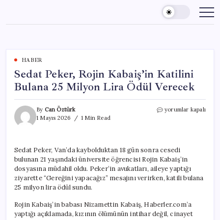
Skip
to
content
HABER
Sedat Peker, Rojin Kabaiş’in Katilini
Bulana 25 Milyon Lira Ödül Verecek
Sedat
By
Can Öztürk
yorumlar kapalı
Peker,
1 Mayıs 2026
1 Min Read
Rojin
Kabaiş’in
Katilini
Sedat Peker, Van’da kaybolduktan 18 gün sonra cesedi
Bulana
bulunan 21 yaşındaki üniversite öğrencisi Rojin Kabaiş’in
25
Milyon
dosyasına müdahil oldu. Peker’in avukatları, aileye yaptığı
Lira
ziyarette “Gereğini yapacağız” mesajını verirken, katili bulana
Ödül
25 milyon lira ödül sundu.
Verecek
için
Rojin Kabaiş’in babası Nizamettin Kabaiş, Haberler.com’a
yaptığı açıklamada, kızının ölümünün intihar değil, cinayet