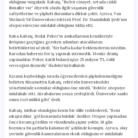
olduğunu vurguladı. Kabaiş, “Bu bir cinayet, ortada ciddi
ihmaller var” diyerek olayla ilgili yaşanan güvenlik
zafiyetlerine ve şüpheli durumlara dikkat çekti. Ayrıca, Van
Yüzüncü Yıl Üniversitesi rektörü Prof. Dr. Hamdullah Şevli’nin
otopsi sürecine müdahil olduğunu iddia etti.
Baba Kabaiş, Sedat Peker’in avukatlarının kendileriyle
iletişime geçtiğini, gereken adımları atacaklarını
belirttiklerini söyledi. “Bir hafta kadar beklemelerini istedim.
Barodan habersiz bir iş yapmak istemedik. Henüz dönüş
yapmadılar. Peker, katili bulan kişiye 25 milyon TL ödül
vereceğini duyurdu” ifadelerini kullandı.
Kızının kaybolduğu sırada öğrencilerden şüphelenmediğini
belirten Nizamettin Kabaiş, rektörün üniversitedeki
yönetiminde sorunlar olduğunu öne sürdü. “Rektör, otopsiye
müdahale etti. Akrabalarını oraya yerleştirdi. Üniversite sanki
onun özel mülkü gibi” dedi.
Kabaiş, intihar olasılığını kesin bir dille reddederek, “Beni
sıkıştırdılar, ‘göl kenarında bulduk’ dediler. Otopsi yapmadan
önce kızımı gördüm ve vücudunda şişme yoktu. 18 gün
boyunca bu şartlarla kalamazdı” şeklinde konuştu. Ayrıca, olay
yerinde güvenlik kameralarının eksik olduğunu ve müdahale