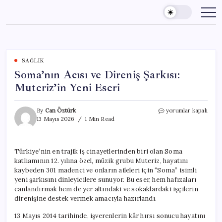
Skip
to
content
SAĞLIK
Soma’nın Acısı ve Direniş Şarkısı:
Muteriz’in Yeni Eseri
Soma’nın
By
Can Öztürk
yorumlar kapalı
Acısı
13 Mayıs 2026
1 Min Read
ve
Direniş
Şarkısı:
Türkiye’nin en trajik iş cinayetlerinden biri olan Soma
Muteriz’in
katliamının 12. yılına özel, müzik grubu Muteriz, hayatını
Yeni
Eseri
kaybeden 301 madenci ve onların aileleri için “Soma” isimli
için
yeni şarkısını dinleyicilere sunuyor. Bu eser, hem hafızaları
canlandırmak hem de yer altındaki ve sokaklardaki işçilerin
direnişine destek vermek amacıyla hazırlandı.
13 Mayıs 2014 tarihinde, işverenlerin kâr hırsı sonucu hayatını