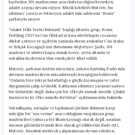
kaybeden 301 madencinin acısı hala tazeliğini korurken,
adalet arayışı devam ediyor. Müzik kolektifi Muteriz, bu
silinmez yarayı ve bitmeyen adalet mücadelesini “Soma”
şarkısıyla anıyor.
“Adalet Hâlâ Yerini Bulmadı” başlığı altında, grup, Soma
Holding CEO’su Can Gürkan’ın kısa süreli hapis cezasına
dikkat çekiyor ve işçilerin yanında duran avukatlar Can Atalay
ve Selçuk Kozağaçlı’nın durumunu eleştiriyor. Şarkı, 301
madenci ve aileleri başta olmak üzere, yerin altında ve
sokaklarda direnen tüm emekçilere ithaf edildi.
Muteriz, şarkının üretim sürecinin, Ankara Kurtuluş Parkı’nda
direnen madencilerin mücadelesiyle kesiştiğini belirterek,
“Onların bize tekrar hatırlattığı o güçlü dayanışma ve zafer
duygusuyla çalıp söyledik. Katliamın silinmez yarasını sadece
bir üzüntüyle değil, daha çok bir öfkeyle anmak istedik. Çünkü
inanıyoruz ki; öfke umudu diri tutar.” açıklamasında bulundu.
Yoksullaşma, savaşlar ve toplumsal çürüme iklimine karşı
müziğin bir “ses verme” aracı olduğunu vurgulayan grup,
madencileri yalnızca bir ilham kaynağı olarak değil, sıradan
insanın gücünün temsilcileri olarak gördüklerini ifade etti.
Muteriz, İstanbul merkezli çalışmalarına devam ederken,