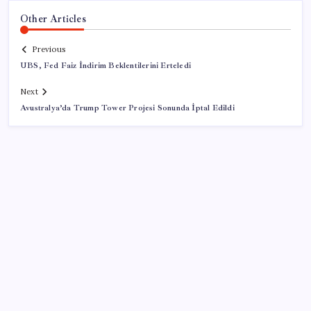
Other Articles
Previous
UBS, Fed Faiz İndirim Beklentilerini Erteledi
Next
Avustralya’da Trump Tower Projesi Sonunda İptal Edildi
SON YAZILAR
Türksat 3A Emekli Oluyor: SD Yayınlar Bitiyor mu?