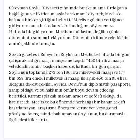
Süleyman Soylu, “Siyaseti zihnimde bıraktım ama Erdoğan’a
bağlılığımı ve fikirlerimi asla bırakmam” diyerek, Meclis’e
haftada bir kez gittiğini belirtti. “Meclise gücüm yettiğince
gidiyorum ama bu kadar sık bulunduğum söylenemez.
Haftada bir gidiyorum. Meclisin müdavimi değilim çünkü
dönemimin sonunu bekliyorum. Dönemim bitince veleddallin
amin” şeklinde konuştu.
Sözcü gazetesi, Süleyman Soylu’nun Meclis’te haftada bir gün
çalışarak aldığı maaşı manşetine taşıdı. “450 bin lira maaşa
veleddallin amin” başlıklı haberde, haftada bir gün çalışan
Soylu’nun toplamda 273 bin 196 lira milletvekili maaşı ve 177
bin 658 lira emekli milletvekili maaşı ile aylık 450 bin 854 lira
aldığına dikkat çekildi. Ayrıca, Soylu’nun diplomatik pasaporta
sahip olduğu ve bu hakkının ömür boyu devam edeceği
belirtildi. Kırmızı plakalı makam aracı ve şoförü olduğu da
hatırlatıldı. Meclis’te bu dönemde herhangi bir kanun teklifi
hazırlamayan, araştırma önergesi vermeyen veya genel
görüşme önergesinde bulunmayan Soylu’nun, bu durumuyla
ilgili eleştiriler arttı.