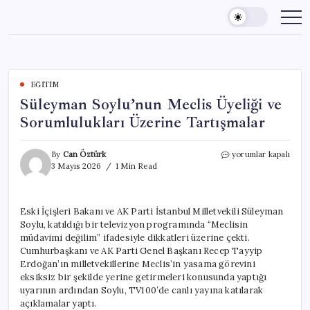
Skip
to
content
EĞITIM
Süleyman Soylu’nun Meclis Üyeliği ve
Sorumlulukları Üzerine Tartışmalar
Süleyman
By
Can Öztürk
yorumlar kapalı
Soylu’nun
3 Mayıs 2026
1 Min Read
Meclis
Üyeliği
ve
Eski İçişleri Bakanı ve AK Parti İstanbul Milletvekili Süleyman
Sorumlulukları
Soylu, katıldığı bir televizyon programında “Meclisin
Üzerine
Tartışmalar
müdavimi değilim” ifadesiyle dikkatleri üzerine çekti.
için
Cumhurbaşkanı ve AK Parti Genel Başkanı Recep Tayyip
Erdoğan’ın milletvekillerine Meclis’in yasama görevini
eksiksiz bir şekilde yerine getirmeleri konusunda yaptığı
uyarının ardından Soylu, TV100’de canlı yayına katılarak
açıklamalar yaptı.