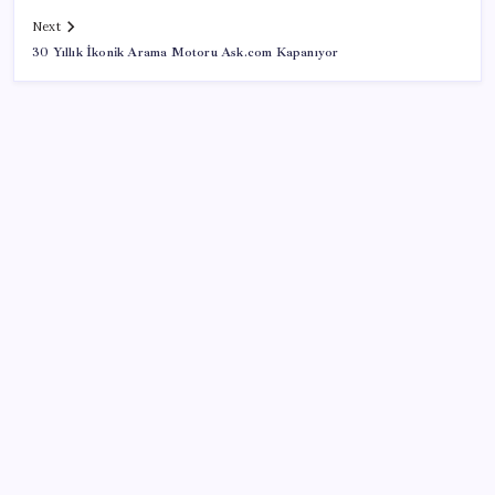
Next
30 Yıllık İkonik Arama Motoru Ask.com Kapanıyor
SON YAZILAR
AB’den 348 uyduluk güvenlik iletişim ağına onay
Copilot için radikal karar: Microsoft logoyu
değiştiriyor!
Eğitim-İş Genel Başkanı Özbay’dan LGS
değerlendirmesi: ‘Eğitim planlaması siyasi ve
ideolojik tercihlerle yapılıyor’