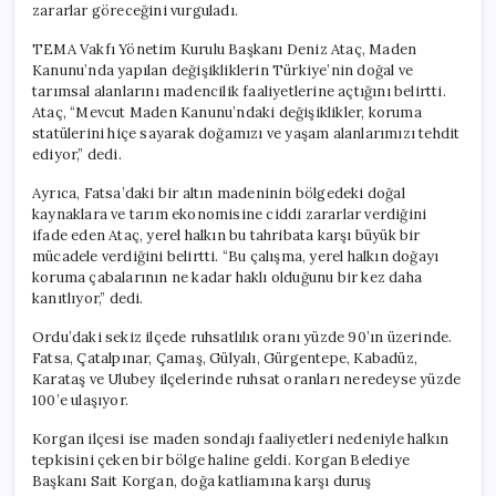
zararlar göreceğini vurguladı.
TEMA Vakfı Yönetim Kurulu Başkanı Deniz Ataç, Maden
Kanunu’nda yapılan değişikliklerin Türkiye’nin doğal ve
tarımsal alanlarını madencilik faaliyetlerine açtığını belirtti.
Ataç, “Mevcut Maden Kanunu’ndaki değişiklikler, koruma
statülerini hiçe sayarak doğamızı ve yaşam alanlarımızı tehdit
ediyor,” dedi.
Ayrıca, Fatsa’daki bir altın madeninin bölgedeki doğal
kaynaklara ve tarım ekonomisine ciddi zararlar verdiğini
ifade eden Ataç, yerel halkın bu tahribata karşı büyük bir
mücadele verdiğini belirtti. “Bu çalışma, yerel halkın doğayı
koruma çabalarının ne kadar haklı olduğunu bir kez daha
kanıtlıyor,” dedi.
Ordu’daki sekiz ilçede ruhsatlılık oranı yüzde 90’ın üzerinde.
Fatsa, Çatalpınar, Çamaş, Gülyalı, Gürgentepe, Kabadüz,
Karataş ve Ulubey ilçelerinde ruhsat oranları neredeyse yüzde
100’e ulaşıyor.
Korgan ilçesi ise maden sondajı faaliyetleri nedeniyle halkın
tepkisini çeken bir bölge haline geldi. Korgan Belediye
Başkanı Sait Korgan, doğa katliamına karşı duruş