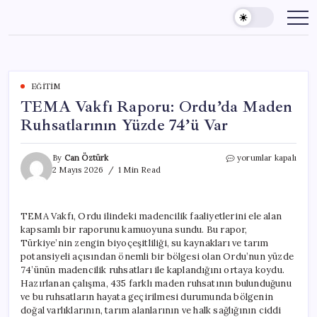
Skip
to
content
EĞITIM
TEMA Vakfı Raporu: Ordu’da Maden
Ruhsatlarının Yüzde 74’ü Var
TEMA
By
Can Öztürk
yorumlar kapalı
Vakfı
2 Mayıs 2026
1 Min Read
Raporu:
Ordu’da
Maden
TEMA Vakfı, Ordu ilindeki madencilik faaliyetlerini ele alan
Ruhsatlarının
kapsamlı bir raporunu kamuoyuna sundu. Bu rapor,
Yüzde
74’ü
Türkiye’nin zengin biyoçeşitliliği, su kaynakları ve tarım
Var
potansiyeli açısından önemli bir bölgesi olan Ordu’nun yüzde
için
74’ünün madencilik ruhsatları ile kaplandığını ortaya koydu.
Hazırlanan çalışma, 435 farklı maden ruhsatının bulunduğunu
ve bu ruhsatların hayata geçirilmesi durumunda bölgenin
doğal varlıklarının, tarım alanlarının ve halk sağlığının ciddi