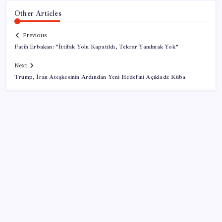
Other Articles
Previous
Fatih Erbakan: “İttifak Yolu Kapatıldı, Tekrar Yanılmak Yok”
Next
Trump, İran Ateşkesinin Ardından Yeni Hedefini Açıkladı: Küba
SON YAZILAR
Trabzon’da dev yatırım hamlesi