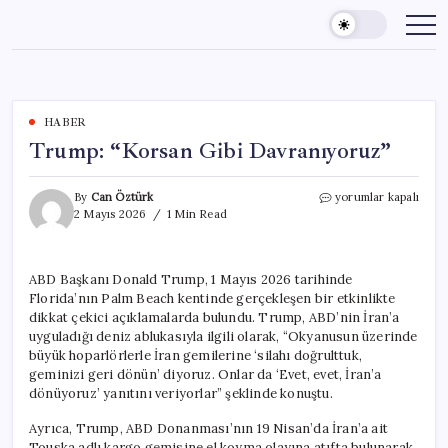
Skip
to
content
HABER
Trump: “Korsan Gibi Davranıyoruz”
Trump:
By
Can Öztürk
yorumlar kapalı
“Korsan
2 Mayıs 2026
1 Min Read
Gibi
Davranıyoruz”
için
ABD Başkanı Donald Trump, 1 Mayıs 2026 tarihinde
Florida’nın Palm Beach kentinde gerçekleşen bir etkinlikte
dikkat çekici açıklamalarda bulundu. Trump, ABD’nin İran’a
uyguladığı deniz ablukasıyla ilgili olarak, “Okyanusun üzerinde
büyük hoparlörlerle İran gemilerine ‘silahı doğrulttuk,
geminizi geri dönün’ diyoruz. Onlar da ‘Evet, evet, İran’a
dönüyoruz’ yanıtını veriyorlar” şeklinde konuştu.
Ayrıca, Trump, ABD Donanması’nın 19 Nisan’da İran’a ait
Touska adlı kargo gemisine el koyma olayına atıfta bulunarak,