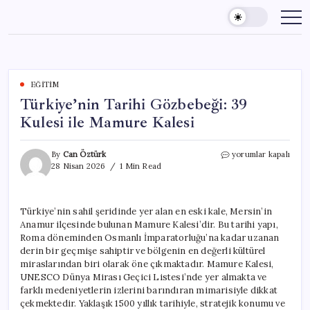
Skip
to
content
EĞITIM
Türkiye’nin Tarihi Gözbebeği: 39
Kulesi ile Mamure Kalesi
Türkiye’nin
By
Can Öztürk
yorumlar kapalı
Tarihi
28 Nisan 2026
1 Min Read
Gözbebeği:
39
Kulesi
Türkiye’nin sahil şeridinde yer alan en eski kale, Mersin’in
ile
Anamur ilçesinde bulunan Mamure Kalesi’dir. Bu tarihi yapı,
Mamure
Kalesi
Roma döneminden Osmanlı İmparatorluğu’na kadar uzanan
için
derin bir geçmişe sahiptir ve bölgenin en değerli kültürel
miraslarından biri olarak öne çıkmaktadır. Mamure Kalesi,
UNESCO Dünya Mirası Geçici Listesi’nde yer almakta ve
farklı medeniyetlerin izlerini barındıran mimarisiyle dikkat
çekmektedir. Yaklaşık 1500 yıllık tarihiyle, stratejik konumu ve