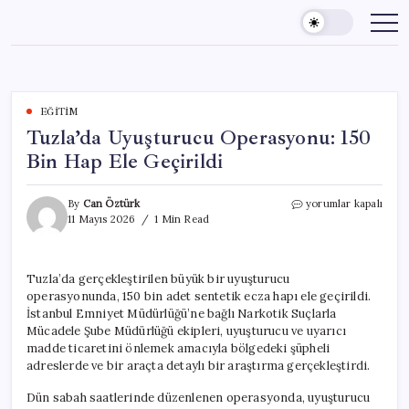
Skip
to
content
EĞITIM
Tuzla’da Uyuşturucu Operasyonu: 150
Bin Hap Ele Geçirildi
Tuzla’da
By
Can Öztürk
yorumlar kapalı
Uyuşturucu
11 Mayıs 2026
1 Min Read
Operasyonu:
150
Bin
Tuzla’da gerçekleştirilen büyük bir uyuşturucu
Hap
operasyonunda, 150 bin adet sentetik ecza hapı ele geçirildi.
Ele
Geçirildi
İstanbul Emniyet Müdürlüğü’ne bağlı Narkotik Suçlarla
için
Mücadele Şube Müdürlüğü ekipleri, uyuşturucu ve uyarıcı
madde ticaretini önlemek amacıyla bölgedeki şüpheli
adreslerde ve bir araçta detaylı bir araştırma gerçekleştirdi.
Dün sabah saatlerinde düzenlenen operasyonda, uyuşturucu