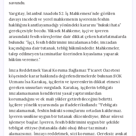
savundu.
Yargıtay, İstanbul Anadolu 52. İş Mahkemesi’nde görülen
davayı inceledi ve yerel mahkemenin işverenin feshin
haklılığını kanıtlayamadığı yönündeki kararını “hukuki hata”
gerekçesiyle bozdu. Yüksek Mahkeme, işçi ve işveren
arasındaki fesih süreçlerine dair dikkat çeken hatırlatmalarda
bulundu: “İşçi, fesih bildirimini imzalamasa bile, imzadan
kaçındığına dair tutanak, tebliğ hükmündedir. Mahkemeler,
talep edilmeyen tazminatlar üzerinden kıyaslama yaparak
hüküm veremez.”
İmza Reddetmek Yasal Koruma Sağlamaz Ticaret Gazetesi
köşesinde karar hakkında değerlendirmelerde bulunan SGK
Uzmanı İsa Karakaş, işçilerin ve işverenlerin dikkat etmesi
gereken unsurları vurguladı. Karakaş, işçilerin tebligatı
imzalamamanın kendilerini yasal yaptırımlardan
korumadığını ve ek mali yükler getirebileceğini belirtti.
İşçilere yönelik uyarısında şu ifadeleri kullandı: “Tebligatı
imzalamamak, feshin hukuki sonuçlarını ortadan kaldırmaz.
İşveren usulüne uygun bir tutanak düzenlediyse, ihbar süresi
işlemeye başlar. İşveren, fesih bildirimini uygun bir şekilde
tebligat ettiyse (tutanakla dahi olsa) ihbar tazminatı
alamazsınız. İmzayı reddetmek, sizi korumaz. Gereksiz avukat