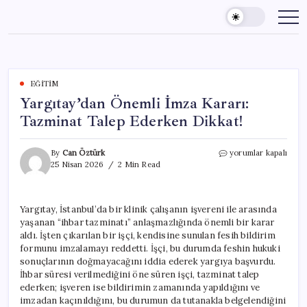
Skip
to
content
EĞITIM
Yargıtay’dan Önemli İmza Kararı:
Tazminat Talep Ederken Dikkat!
Yargıtay’dan
By
Can Öztürk
yorumlar kapalı
Önemli
25 Nisan 2026
2 Min Read
İmza
Kararı:
Tazminat
Yargıtay, İstanbul’da bir klinik çalışanın işvereni ile arasında
Talep
yaşanan “ihbar tazminatı” anlaşmazlığında önemli bir karar
Ederken
Dikkat!
aldı. İşten çıkarılan bir işçi, kendisine sunulan fesih bildirim
için
formunu imzalamayı reddetti. İşçi, bu durumda feshin hukuki
sonuçlarının doğmayacağını iddia ederek yargıya başvurdu.
İhbar süresi verilmediğini öne süren işçi, tazminat talep
ederken; işveren ise bildirimin zamanında yapıldığını ve
imzadan kaçınıldığını, bu durumun da tutanakla belgelendiğini