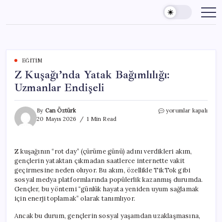
Skip
to
content
EĞITIM
Z Kuşağı’nda Yatak Bağımlılığı:
Uzmanlar Endişeli
Z
By
Can Öztürk
yorumlar kapalı
Kuşağı’nda
20 Mayıs 2026
1 Min Read
Yatak
Bağımlılığı:
Uzmanlar
Z kuşağının “rot day” (çürüme günü) adını verdikleri akım,
Endişeli
gençlerin yataktan çıkmadan saatlerce internette vakit
için
geçirmesine neden oluyor. Bu akım, özellikle TikTok gibi
sosyal medya platformlarında popülerlik kazanmış durumda.
Gençler, bu yöntemi “günlük hayata yeniden uyum sağlamak
için enerji toplamak” olarak tanımlıyor.
Ancak bu durum, gençlerin sosyal yaşamdan uzaklaşmasına,