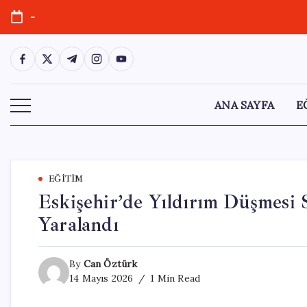
Skip
-
to
content
https://www.facebook.com/
https://twitter.com/
https://t.me/
https://www.instagram.com/
https://youtube.com/
ANA SAYFA
E
EĞITIM
Eskişehir’de Yıldırım Düşmesi
Yaralandı
By
Can Öztürk
14 Mayıs 2026
1 Min Read