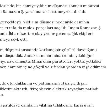
Cami
llesi’nde, bir camiye yıldırım düşmesi sonucu minaresi
Minaresi
am Ramazan Ş. yaralanarak hastaneye kaldırıldı.
Yıkıldı,
İmam
 gerçekleşti. Yıldırım düşmesi nedeniyle caminin
Yaralandı
en etrafa da moloz parçaları saçıldı. İmam Ramazan Ş.,
için
dı. İhbar üzerine olay yerine gelen sağlık ekipleri,
neye sevk etti.
rım düşmesi sırasında korkunç bir gürültü duyduğunu
ğını düşündük. Ancak caminin minaresinin yıkıldığını
iye savrulmuştu. Minarenin paratoneri yoktu; yetkililer
en caminin içine göçtü ve sıfırdan yeniden inşa edilmesi
de oturduklarını ve patlamanın etkisiyle dışarı
lerini aktardı. “Birçok evin elektrik sayaçları patladı.
tu.
apatıldı ve camların yıkılma tehlikesine karşı uyarı