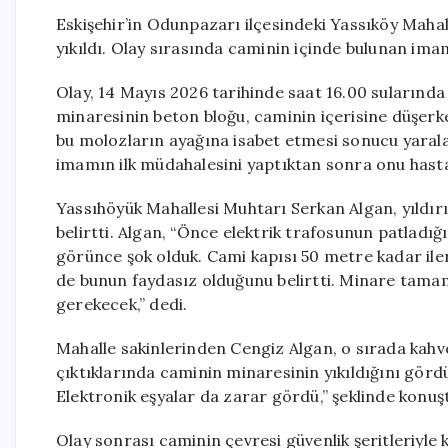
Eskişehir’in Odunpazarı ilçesindeki Yassıköy Maha
yıkıldı. Olay sırasında caminin içinde bulunan im
Olay, 14 Mayıs 2026 tarihinde saat 16.00 sularında
minaresinin beton bloğu, caminin içerisine düşerk
bu molozların ayağına isabet etmesi sonucu yaralan
imamın ilk müdahalesini yaptıktan sonra onu hasta
Yassıhöyük Mahallesi Muhtarı Serkan Algan, yıldı
belirtti. Algan, “Önce elektrik trafosunun patladı
görünce şok olduk. Cami kapısı 50 metre kadar iler
de bunun faydasız olduğunu belirtti. Minare tamam
gerekecek,” dedi.
Mahalle sakinlerinden Cengiz Algan, o sırada kahve
çıktıklarında caminin minaresinin yıkıldığını gördük
Elektronik eşyalar da zarar gördü,” şeklinde konuş
Olay sonrası caminin çevresi güvenlik şeritleriyle k