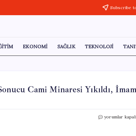
Subscribe t
ĞİTİM
EKONOMİ
SAĞLIK
TEKNOLOJİ
TANI
 Sonucu Cami Minaresi Yıkıldı, İma
Eskişehir’de
yorumlar kapal
Yıldırım
Düşmesi
Sonucu