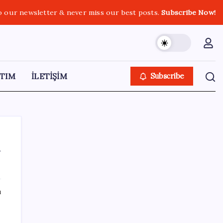
o our newsletter & never miss our best posts.
Subscribe Now!
TIM
İLETİŞİM
Subscribe
m
SON YAZILAR
ı
Eğitim-İş Genel Başkanı Özbay’dan LGS
değerlendirmesi: ‘Eğitim planlaması siyasi