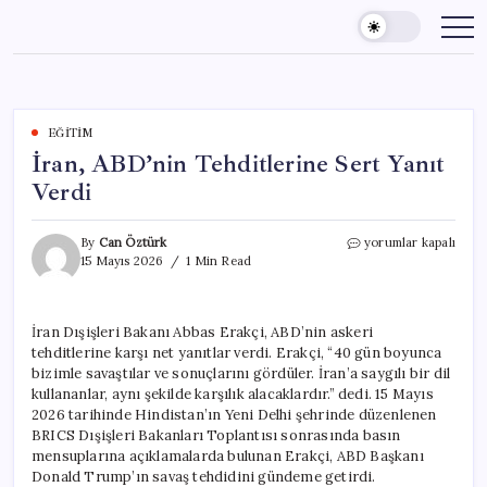
Skip
to
content
EĞITIM
İran, ABD’nin Tehditlerine Sert Yanıt
Verdi
İran,
By
Can Öztürk
yorumlar kapalı
ABD’nin
15 Mayıs 2026
1 Min Read
Tehditlerine
Sert
Yanıt
İran Dışişleri Bakanı Abbas Erakçi, ABD’nin askeri
Verdi
tehditlerine karşı net yanıtlar verdi. Erakçi, “40 gün boyunca
için
bizimle savaştılar ve sonuçlarını gördüler. İran’a saygılı bir dil
kullananlar, aynı şekilde karşılık alacaklardır.” dedi. 15 Mayıs
2026 tarihinde Hindistan’ın Yeni Delhi şehrinde düzenlenen
BRICS Dışişleri Bakanları Toplantısı sonrasında basın
mensuplarına açıklamalarda bulunan Erakçi, ABD Başkanı
Donald Trump’ın savaş tehdidini gündeme getirdi.