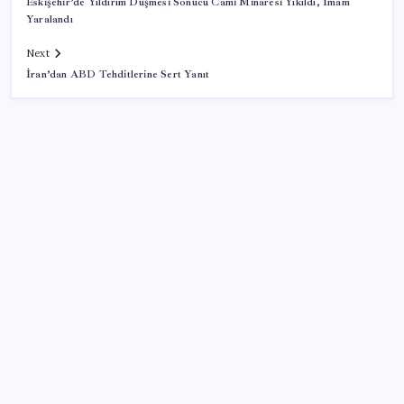
Eskişehir’de Yıldırım Düşmesi Sonucu Cami Minaresi Yıkıldı, İmam
Yaralandı
Next
İran’dan ABD Tehditlerine Sert Yanıt
SON YAZILAR
BofA: Yatırımcı iyimserliği beş yılın en yüksek
seviyesinde
Fiyatını gören kapış kapış alıyor: Talebe stok
yetişmiyor