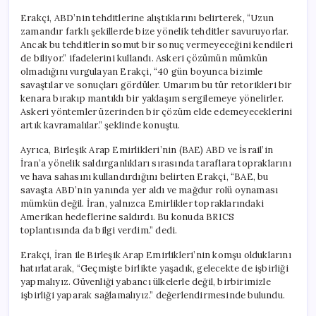
Erakçi, ABD’nin tehditlerine alıştıklarını belirterek, “Uzun
zamandır farklı şekillerde bize yönelik tehditler savuruyorlar.
Ancak bu tehditlerin somut bir sonuç vermeyeceğini kendileri
de biliyor.” ifadelerini kullandı. Askeri çözümün mümkün
olmadığını vurgulayan Erakçi, “40 gün boyunca bizimle
savaştılar ve sonuçları gördüler. Umarım bu tür retorikleri bir
kenara bırakıp mantıklı bir yaklaşım sergilemeye yönelirler.
Askeri yöntemler üzerinden bir çözüm elde edemeyeceklerini
artık kavramalılar.” şeklinde konuştu.
Ayrıca, Birleşik Arap Emirlikleri’nin (BAE) ABD ve İsrail’in
İran’a yönelik saldırganlıkları sırasında taraflara topraklarını
ve hava sahasını kullandırdığını belirten Erakçi, “BAE, bu
savaşta ABD’nin yanında yer aldı ve mağdur rolü oynaması
mümkün değil. İran, yalnızca Emirlikler topraklarındaki
Amerikan hedeflerine saldırdı. Bu konuda BRICS
toplantısında da bilgi verdim.” dedi.
Erakçi, İran ile Birleşik Arap Emirlikleri’nin komşu olduklarını
hatırlatarak, “Geçmişte birlikte yaşadık, gelecekte de işbirliği
yapmalıyız. Güvenliği yabancı ülkelerle değil, birbirimizle
işbirliği yaparak sağlamalıyız.” değerlendirmesinde bulundu.