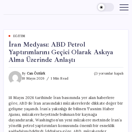
Skip
to
content
EĞITIM
İran Medyası: ABD Petrol
Yaptırımlarını Geçici Olarak Askıya
Alma Üzerinde Anlaştı
İran
By
Can Öztürk
yorumlar kapalı
Medyası:
18 Mayıs 2026
1 Min Read
ABD
Petrol
Yaptırımlarını
18 Mayıs 2026 tarihinde İran basınında yer alan haberlere
Geçici
göre, ABD ile İran arasındaki müzakerelerde dikkate değer bir
Olarak
Askıya
gelişme yaşandı. İran’a yakınlığı ile bilinen Tasnim Haber
Alma
Ajansı, müzakere heyetinde bulunan bir kaynağa
Üzerinde
dayandırarak, Washington’un yeni müzakere metninde İran’a
Anlaştı
yönelik petrol yaptırımları konusunda önemli bir esneklik
için
sağladığını bildirdi. İddialara göre, ABD, müzakereler