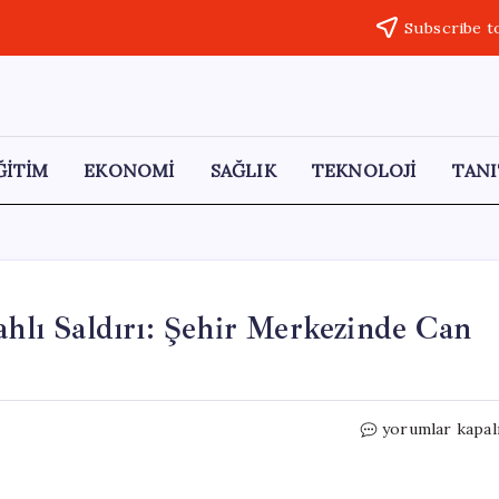
Subscribe t
ĞİTİM
EKONOMİ
SAĞLIK
TEKNOLOJİ
TANI
ahlı Saldırı: Şehir Merkezinde Can
Sivas’ta
yorumlar kapal
Kan
Davası
Nedenli