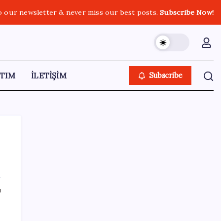
o our newsletter & never miss our best posts.
Subscribe Now!
TIM
İLETİŞİM
Subscribe
SON YAZILAR
ı
Copilot için radikal karar: Microsoft logoyu
değiştiriyor!