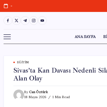
Skip
-
to
content
https://www.facebook.com/
https://twitter.com/
https://t.me/
https://www.instagram.com/
https://youtube.com/
ANA SAYFA
E
EĞITIM
Sivas’ta Kan Davası Nedenli Sil
Alan Olay
By
Can Öztürk
18 Mayıs 2026
1 Min Read