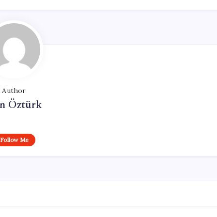
Author
n Öztürk
Follow Me