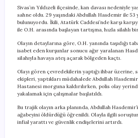
Sivas’ın Yıldızeli ilçesinde, kan davası nedeniyle y
sahne oldu. 29 yaşındaki Abdullah Hasdemir ile 53
bulunuyordu. İkili, Atatürk Caddesi’nde karşı karşı
ile O.H. arasında başlayan tartışma, hızla silahlı b
Olayın detaylarına göre, O.H. yanında taşıdığı tab
isabet eden kurşunlar sonucu ağır yaralanan Hasde
silahıyla havaya ateş açarak bölgeden kaçtı.
Olayı gören çevredekilerin yaptığı ihbar üzerine, sağl
ekipleri, yaptıkları müdahalede Abdullah Hasdemir’in
Hastanesi morguna kaldırılırken, polis olay yerinde
yakalamak için çalışmalar başlatıldı.
Bu trajik olayın arka planında, Abdullah Hasdemir’i
ağabeyini öldürdüğü öğrenildi. Olayla ilgili soruştu
infial yarattı ve güvenlik endişelerini artırdı.