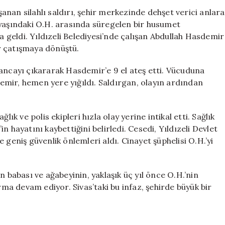
Silahlı
aşanan silahlı saldırı, şehir merkezinde dehşet verici anlara
Saldırı:
 yaşındaki O.H. arasında süregelen bir husumet
Şehir
ya geldi. Yıldızeli Belediyesi’nde çalışan Abdullah Hasdemir
Merkezinde
ir çatışmaya dönüştü.
Can
Alan
ancayı çıkararak Hasdemir’e 9 el ateş etti. Vücuduna
Olay
mir, hemen yere yığıldı. Saldırgan, olayın ardından
için
ık ve polis ekipleri hızla olay yerine intikal etti. Sağlık
 hayatını kaybettiğini belirledi. Cesedi, Yıldızeli Devlet
 geniş güvenlik önlemleri aldı. Cinayet şüphelisi O.H.’yi
n babası ve ağabeyinin, yaklaşık üç yıl önce O.H.’nin
rma devam ediyor. Sivas’taki bu infaz, şehirde büyük bir