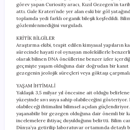
görev yapan Curiosity aracı, Kızıl Gezegen’in tarih
attı. Gale Krateri’nde yer alan eski bir göl yatağı
toplamda yedi farklı organik bileşik keşfedildi. Bil
gözlemlenmediğini vurguladı.
KRİTİK BİLGİLER
Araştırma ekibi, tespit edilen kimyasal yapıların
sürecinde hayati rol oynayan moleküllerle benzerlik 
olarak bilinen DNA öncüllerine benzer izler içerdi
geçmişte yaşam olduğuna dair doğrudan bir kanıt sun
gezegenin jeolojik süreçleri veya göktaşı çarpmala
YAŞAM İHTİMALİ
Yaklaşık 3,5 milyar yıl öncesine ait olduğu belirle
yüzeyinde sıvı suya sahip olabileceğini gösteriyo
olabileceği ihtimalini bilimsel açıdan güçlendiriyor
yaşanabilir bir gezegen olduğuna dair önemli bir k
incelemelere ihtiyaç duyulduğunu belirtti. Bilim ca
Dünya’ya getirilip laboratuvar ortamında detaylı bi