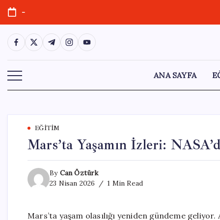
Skip
-
to
content
https://www.facebook.com/
https://twitter.com/
https://t.me/
https://www.instagram.com/
https://youtube.com/
ANA SAYFA
E
EĞITIM
Mars’ta Yaşamın İzleri: NASA’
By
Can Öztürk
23 Nisan 2026
1 Min Read
Mars’ta yaşam olasılığı yeniden gündeme geliyor.