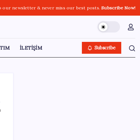
o our newsletter & never miss our best posts.
Subscribe Now!
TIM
İLETİŞİM
Subscribe
ı
SON YAZILAR
Türksat 3A Emekli Oluyor: SD Yayınlar
Bitiyor mu?