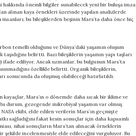
Keşif
i hakkında önemli bilgiler sunabilecek yeni bir buluşa imza
için
ndan alınan kaya örnekleri üzerinde yapılan analizlerde
im insanları, bu bileşiklerden beşinin Mars’ta daha önce hiç
 karbon temelli olduğunu ve Dünya’daki yaşamın oluşum
taşıdığını belirtti. Bazı bileşiklerin yaşamın yapı taşları
ği ifade ediliyor. Ancak uzmanlar, bu bulgunun Mars’ta
madığını özellikle belirtti. Organik bileşiklerin,
rı sonucunda da oluşmuş olabileceği hatırlatıldı.
nen kayaçlar, Mars’ın o dönemde daha sıcak bir iklime ve
r. Bu durum, gezegende mikrobiyal yaşamın var olmuş
. NASA ekibi, elde edilen verilerin Mars’ın geçmişte
atkı sağladığını fakat kesin sonuçlar için daha kapsamlı
miası, nihai sonuçların Mars’tan alınacak örneklerin
r şekilde incelenmesiyle elde edileceğini vurguluyor. Bu