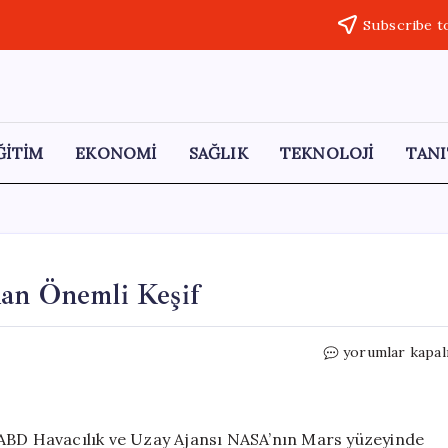
Subscribe t
ĞİTİM
EKONOMİ
SAĞLIK
TEKNOLOJİ
TANI
dan Önemli Keşif
Mars’ta
yorumlar kapal
Yaşamın
İzleri:
NASA’dan
Önemli
 ABD Havacılık ve Uzay Ajansı NASA’nın Mars yüzeyinde