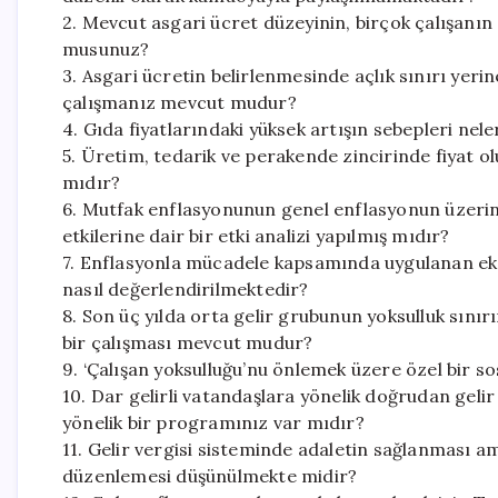
2. Mevcut asgari ücret düzeyinin, birçok çalışanın a
musunuz?
3. Asgari ücretin belirlenmesinde açlık sınırı yerin
çalışmanız mevcut mudur?
4. Gıda fiyatlarındaki yüksek artışın sebepleri nele
5. Üretim, tedarik ve perakende zincirinde fiyat
mıdır?
6. Mutfak enflasyonunun genel enflasyonun üzerin
etkilerine dair bir etki analizi yapılmış mıdır?
7. Enflasyonla mücadele kapsamında uygulanan ekon
nasıl değerlendirilmektedir?
8. Son üç yılda orta gelir grubunun yoksulluk sını
bir çalışması mevcut mudur?
9. ‘Çalışan yoksulluğu’nu önlemek üzere özel bir 
10. Dar gelirli vatandaşlara yönelik doğrudan gelir 
yönelik bir programınız var mıdır?
11. Gelir vergisi sisteminde adaletin sağlanması am
düzenlemesi düşünülmekte midir?