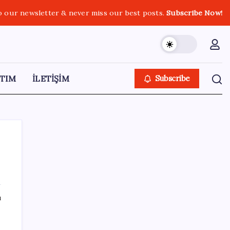
o our newsletter & never miss our best posts.
Subscribe Now!
TIM
İLETİŞİM
Subscribe
SON YAZILAR
ı
Türksat 3A Emekli Oluyor: SD Yayınlar
Bitiyor mu?