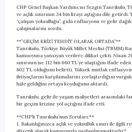
CHP Genel Başkan Yardımcısı Sezgin Tanrıkulu, Tür
ve açlık sınırının 34 bin lirayı aştığını dile getir
“çalışan yoksulluğu”, gıda enflasyonu ve gelir dağılı
çalışmalarını sordu.
**”GEÇİM KRİZİ TEHDİT OLARAK ORTADA”**
Tanrıkulu, Türkiye Büyük Millet Meclisi (TBMM) B
kamuoyuna yansıyan verilere dikkat çekti. Nisan 202
sınırının ise 112 bin 660 TL’ye ulaştığını ifade ede
802 TL olduğunu belirtti. Yüksek mutfak enflasyonu
ihtiyaçlarını karşılamalarını zorlaştırdığını vurgul
hale geldiğini ortaya koyduğunu aktardı.
Tanrıkulu, gelir ile yaşam maliyetleri arasındaki 
bir geçim krizine yol açtığını ifade etti.
**CHP’li Tanrıkulu’nun Soruları:**
1. Bakanlığınızca açlık ve yoksulluk sınırı ile ilgi
düzenli olarak kamuoyuyla paylaşılmamaktadır?