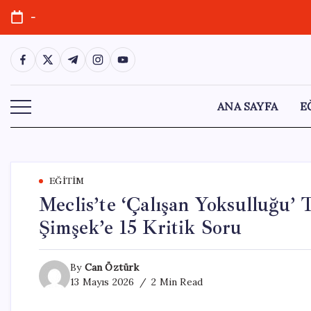
Skip
-
to
content
https://www.facebook.com/
https://twitter.com/
https://t.me/
https://www.instagram.com/
https://youtube.com/
ANA SAYFA
E
EĞITIM
Meclis’te ‘Çalışan Yoksulluğu
Şimşek’e 15 Kritik Soru
By
Can Öztürk
13 Mayıs 2026
2 Min Read