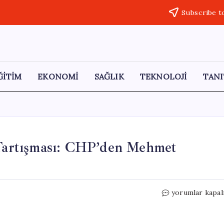
Subscribe t
ĞİTİM
EKONOMİ
SAĞLIK
TEKNOLOJİ
TANI
’ Tartışması: CHP’den Mehmet
Meclis’te
yorumlar kapal
‘Çalışan
Yoksulluğu’
Tartışması: