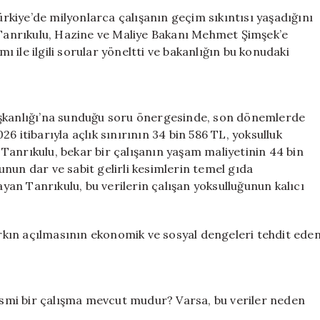
CHP’den
kiye’de milyonlarca çalışanın geçim sıkıntısı yaşadığını
Mehmet
di. Tanrıkulu, Hazine ve Maliye Bakanı Mehmet Şimşek’e
Şimşek’e
mı ile ilgili sorular yöneltti ve bakanlığın bu konudaki
15
Kritik
Soru
için
aşkanlığı’na sunduğu soru önergesinde, son dönemlerde
6 itibarıyla açlık sınırının 34 bin 586 TL, yoksulluk
n Tanrıkulu, bekar bir çalışanın yaşam maliyetinin 44 bin
nun dar ve sabit gelirli kesimlerin temel gıda
ayan Tanrıkulu, bu verilerin çalışan yoksulluğunun kalıcı
farkın açılmasının ekonomik ve sosyal dengeleri tehdit ede
li resmi bir çalışma mevcut mudur? Varsa, bu veriler neden