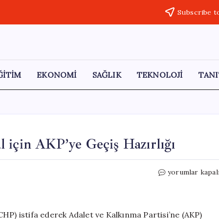
Subscribe t
ĞİTİM
EKONOMİ
SAĞLIK
TEKNOLOJİ
TANI
 için AKP’ye Geçiş Hazırlığı
Afyonkarahisar
yorumlar kapal
Burcu
Köksal
için
AKP’ye
HP) istifa ederek Adalet ve Kalkınma Partisi’ne (AKP)