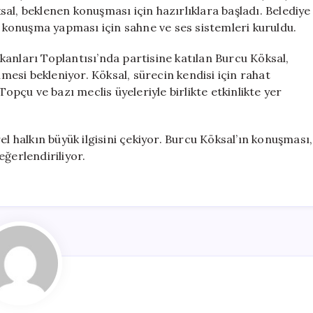
Geçiş
al, beklenen konuşması için hazırlıklara başladı. Belediye
Hazırlığı
ın konuşma yapması için sahne ve ses sistemleri kuruldu.
için
anları Toplantısı’nda partisine katılan Burcu Köksal,
esi bekleniyor. Köksal, sürecin kendisi için rahat
Topçu ve bazı meclis üyeleriyle birlikte etkinlikte yer
el halkın büyük ilgisini çekiyor. Burcu Köksal’ın konuşması,
ğerlendiriliyor.