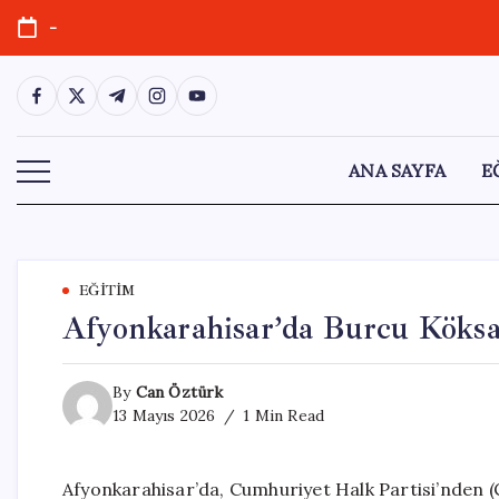
Skip
-
to
content
https://www.facebook.com/
https://twitter.com/
https://t.me/
https://www.instagram.com/
https://youtube.com/
ANA SAYFA
E
EĞITIM
Afyonkarahisar’da Burcu Köksal
By
Can Öztürk
13 Mayıs 2026
1 Min Read
Afyonkarahisar’da, Cumhuriyet Halk Partisi’nden (C