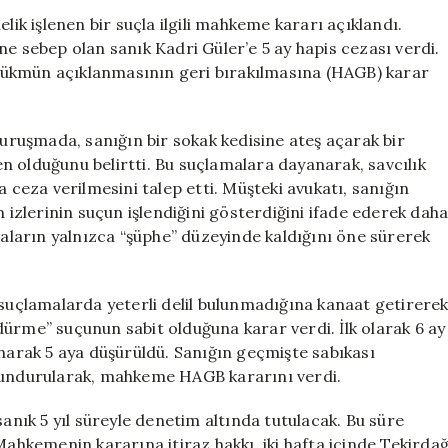
Kişiye
lik işlenen bir suçla ilgili mahkeme kararı açıklandı.
5
ne sebep olan sanık Kadri Güler’e 5 ay hapis cezası verdi.
Ay
hükmün açıklanmasının geri bırakılmasına (HAGB) karar
Hapis
Cezası
Verildi,
duruşmada, sanığın bir sokak kedisine ateş açarak bir
İnfazı
n olduğunu belirtti. Bu suçlamalara dayanarak, savcılık
Erteleniyor
eza verilmesini talep etti. Müşteki avukatı, sanığın
için
n izlerinin suçun işlendiğini gösterdiğini ifade ederek dah
maların yalnızca “şüphe” düzeyinde kaldığını öne sürerek
 suçlamalarda yeterli delil bulunmadığına kanaat getirere
ürme” suçunun sabit olduğuna karar verdi. İlk olarak 6 ay
anarak 5 aya düşürüldü. Sanığın geçmişte sabıkası
undurularak, mahkeme HAGB kararını verdi.
sanık 5 yıl süreyle denetim altında tutulacak. Bu süre
Mahkemenin kararına itiraz hakkı, iki hafta içinde Tekirda