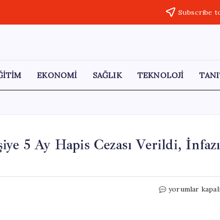
Subscribe t
ĞİTİM
EKONOMİ
SAĞLIK
TEKNOLOJİ
TANI
ye 5 Ay Hapis Cezası Verildi, İnfaz
Sokak
yorumlar kapal
Kedisine
Zarar
Veren