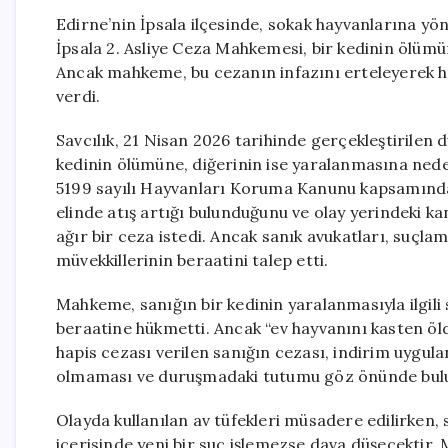
Edirne’nin İpsala ilçesinde, sokak hayvanlarına yöne
İpsala 2. Asliye Ceza Mahkemesi, bir kedinin ölümü
Ancak mahkeme, bu cezanın infazını erteleyerek 
verdi.
Savcılık, 21 Nisan 2026 tarihinde gerçekleştirilen 
kedinin ölümüne, diğerinin ise yaralanmasına nede
5199 sayılı Hayvanları Koruma Kanunu kapsamında c
elinde atış artığı bulunduğunu ve olay yerindeki ka
ağır bir ceza istedi. Ancak sanık avukatları, suçla
müvekkillerinin beraatini talep etti.
Mahkeme, sanığın bir kedinin yaralanmasıyla ilgili
beraatine hükmetti. Ancak “ev hayvanını kasten öld
hapis cezası verilen sanığın cezası, indirim uygul
olmaması ve duruşmadaki tutumu göz önünde bul
Olayda kullanılan av tüfekleri müsadere edilirken, 
içerisinde yeni bir suç işlemezse dava düşecektir. 