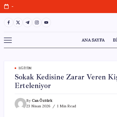
Skip
-
to
content
https://www.facebook.com/
https://twitter.com/
https://t.me/
https://www.instagram.com/
https://youtube.com/
ANA SAYFA
E
EĞITIM
Sokak Kedisine Zarar Veren Kişi
Erteleniyor
By
Can Öztürk
23 Nisan 2026
1 Min Read