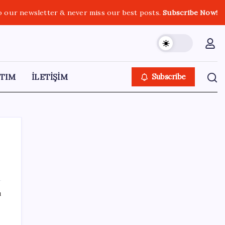
o our newsletter & never miss our best posts.
Subscribe Now!
TIM
İLETİŞİM
Subscribe
ı
SON YAZILAR
ı
Pezeşkiyan: Teslim olmaya zorlanırsak
savaşırız, boyun eğmeyiz