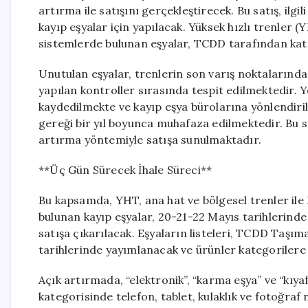
artırma ile satışını gerçekleştirecek. Bu satış, ilg
kayıp eşyalar için yapılacak. Yüksek hızlı trenler (YH
sistemlerde bulunan eşyalar, TCDD tarafından kateg
Unutulan eşyalar, trenlerin son varış noktalarında
yapılan kontroller sırasında tespit edilmektedir. Yo
kaydedilmekte ve kayıp eşya bürolarına yönlendirilm
gereği bir yıl boyunca muhafaza edilmektedir. Bu 
artırma yöntemiyle satışa sunulmaktadır.
**Üç Gün Sürecek İhale Süreci**
Bu kapsamda, YHT, ana hat ve bölgesel trenler il
bulunan kayıp eşyalar, 20-21-22 Mayıs tarihlerinde
satışa çıkarılacak. Eşyaların listeleri, TCDD Taşım
tarihlerinde yayımlanacak ve ürünler kategorilere
Açık artırmada, “elektronik”, “karma eşya” ve “kıyaf
kategorisinde telefon, tablet, kulaklık ve fotoğraf