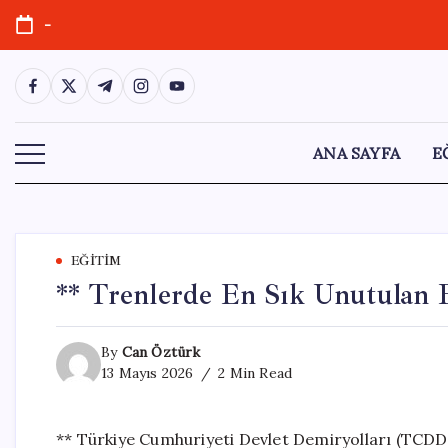
Skip
-
to
content
https://www.facebook.com/
https://twitter.com/
https://t.me/
https://www.instagram.com/
https://youtube.com/
ANA SAYFA
E
EĞITIM
** Trenlerde En Sık Unutulan E
By
Can Öztürk
13 Mayıs 2026
2 Min Read
** Türkiye Cumhuriyeti Devlet Demiryolları (TCDD)