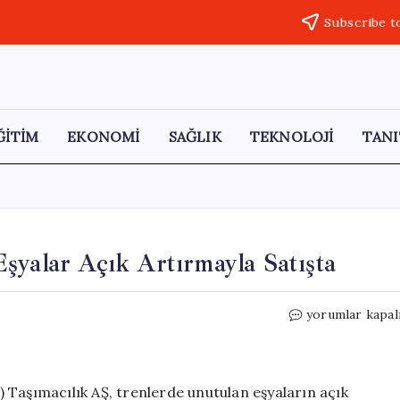
Subscribe t
ĞİTİM
EKONOMİ
SAĞLIK
TEKNOLOJİ
TANI
şyalar Açık Artırmayla Satışta
**
yorumlar kapal
Trenlerde
En
Sık
Unutulan
 Taşımacılık AŞ, trenlerde unutulan eşyaların açık