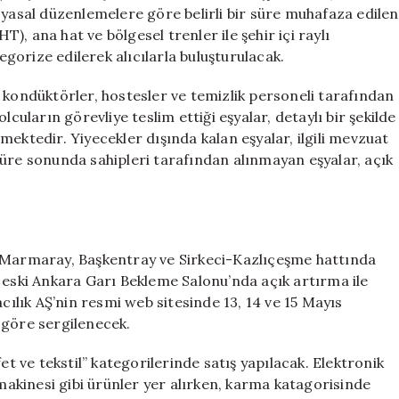
Eşyalar
ili yasal düzenlemelere göre belirli bir süre muhafaza edilen
Açık
T), ana hat ve bölgesel trenler ile şehir içi raylı
Artırmayla
orize edilerek alıcılarla buluşturulacak.
Satışta
için
 kondüktörler, hostesler ve temizlik personeli tarafından
lcuların görevliye teslim ettiği eşyalar, detaylı bir şekilde
ektedir. Yiyecekler dışında kalan eşyalar, ilgili mevzuat
süre sonunda sahipleri tarafından alınmayan eşyalar, açık
e Marmaray, Başkentray ve Sirkeci-Kazlıçeşme hattında
 eski Ankara Garı Bekleme Salonu’nda açık artırma ile
acılık AŞ’nin resmi web sitesinde 13, 14 ve 15 Mayıs
 göre sergilenecek.
et ve tekstil” kategorilerinde satış yapılacak. Elektronik
 makinesi gibi ürünler yer alırken, karma katagorisinde