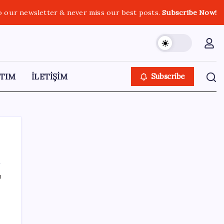
o our newsletter & never miss our best posts.
Subscribe Now!
TIM
İLETİŞİM
Subscribe
ı
SON YAZILAR
Trabzon’da dev yatırım hamlesi